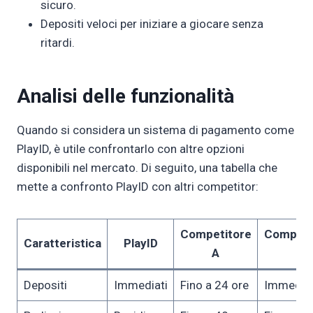
sicuro.
Depositi veloci per iniziare a giocare senza
ritardi.
Analisi delle funzionalità
Quando si considera un sistema di pagamento come
PlayID, è utile confrontarlo con altre opzioni
disponibili nel mercato. Di seguito, una tabella che
mette a confronto PlayID con altri competitor:
Competitore
Competi
Caratteristica
PlayID
A
B
Depositi
Immediati
Fino a 24 ore
Immediat