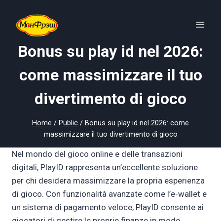
Skip
to
content
Bonus su play id nel 2026:
come massimizzare il tuo
divertimento di gioco
Home
/
Public
/
Bonus su play id nel 2026: come
massimizzare il tuo divertimento di gioco
Nel mondo del gioco online e delle transazioni
digitali, PlayID rappresenta un’eccellente soluzione
per chi desidera massimizzare la propria esperienza
di gioco. Con funzionalità avanzate come l’e-wallet e
un sistema di pagamento veloce, PlayID consente ai
giocatori di gestire le proprie finanze in modo