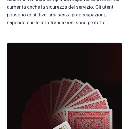
aumenta anche la sicurezza del servizio. Gli utenti
possono così divertirsi senza preoccupazioni,
sapendo che le loro transazioni sono protette.