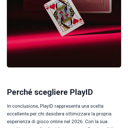
Perché scegliere PlayID
In conclusione, PlayID rappresenta una scelta
eccellente per chi desidera ottimizzare la propria
esperienza di gioco online nel 2026. Con la sua