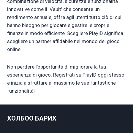
combinazione di velocità, sicurezza e funzionalità
innovative come il ‘Vault’ che consente un
rendimento annuale, offre agli utenti tutto ciò di cui
hanno bisogno per giocare e gestire le proprie
finanze in modo efficiente. Scegliere PlayID significa
scegliere un partner affidabile nel mondo del gioco
online.
Non perdere l’opportunità di migliorare la tua
esperienza di gioco. Registrati su PlayID oggi stesso
e inizia a sfruttare al massimo le sue fantastiche
funzionalità!
ХОЛБОО БАРИХ