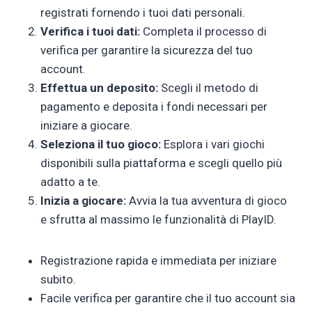
registrati fornendo i tuoi dati personali.
Verifica i tuoi dati:
Completa il processo di
verifica per garantire la sicurezza del tuo
account.
Effettua un deposito:
Scegli il metodo di
pagamento e deposita i fondi necessari per
iniziare a giocare.
Seleziona il tuo gioco:
Esplora i vari giochi
disponibili sulla piattaforma e scegli quello più
adatto a te.
Inizia a giocare:
Avvia la tua avventura di gioco
e sfrutta al massimo le funzionalità di PlayID.
Registrazione rapida e immediata per iniziare
subito.
Facile verifica per garantire che il tuo account sia