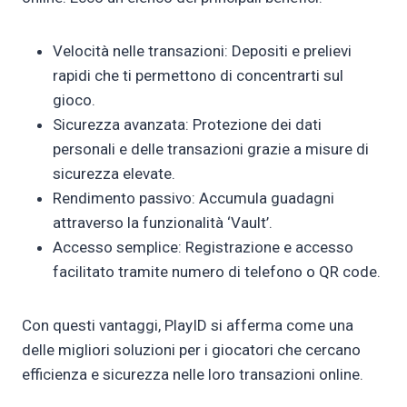
Velocità nelle transazioni: Depositi e prelievi
rapidi che ti permettono di concentrarti sul
gioco.
Sicurezza avanzata: Protezione dei dati
personali e delle transazioni grazie a misure di
sicurezza elevate.
Rendimento passivo: Accumula guadagni
attraverso la funzionalità ‘Vault’.
Accesso semplice: Registrazione e accesso
facilitato tramite numero di telefono o QR code.
Con questi vantaggi, PlayID si afferma come una
delle migliori soluzioni per i giocatori che cercano
efficienza e sicurezza nelle loro transazioni online.