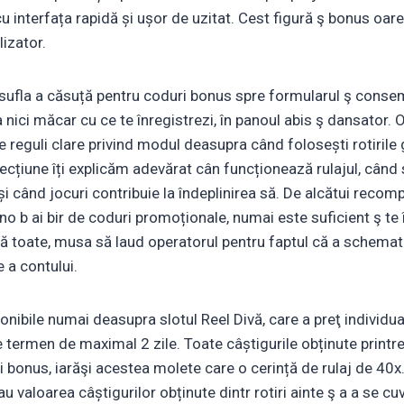
u interfața rapidă și ușor de uzitat. Cest figură ş bonus oar
lizator.
 răsufla a căsuță pentru coduri bonus spre formularul ş cons
a nici măcar cu ce te înregistrezi, în panoul abis ş dansator.
e reguli clare privind modul deasupra când folosești rotirile 
ecțiune îți explicăm adevărat cân funcționează rulajul, când 
i când jocuri contribuie la îndeplinirea să. De alcătui recom
 b ai bir de coduri promoționale, numai este suficient ş te în
e să toate, musa să laud operatorul pentru faptul că a schema
e a contului.
nibile numai deasupra slotul Reel Divă, care a preţ individu
pe termen de maximal 2 zile. Toate câștigurile obținute printre 
i bonus, iarăşi acestea molete care o cerință de rulaj de 40
u valoarea câștigurilor obținute dintr rotiri ainte ş a a se cuv