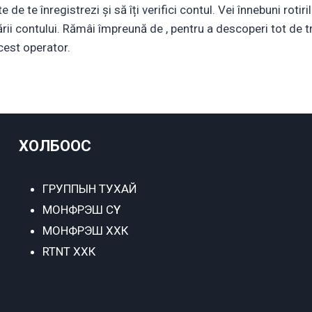
 de te înregistrezi și să îți verifici contul. Vei înnebuni rotir
cării contului. Rămâi împreună de , pentru a descoperi tot de tr
cest operator.
ХОЛБООС
ГРУППЫН ТУХАЙ
МОНФРЭШ СҮҮ
МОНФРЭШ ХХК
RTNT ХХК