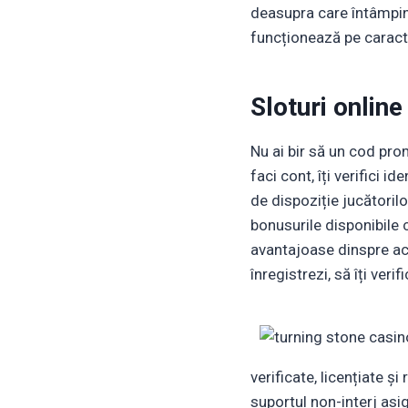
deasupra care întâmpini
funcționează pe caracte
Sloturi onlin
Nu ai bir să un cod prom
faci cont, îți verifici
de dispoziție jucătoril
bonusurile disponibile 
avantajoase dinspre ace
înregistrezi, să îți ver
verificate, licențiate ș
suportul non-interj asi