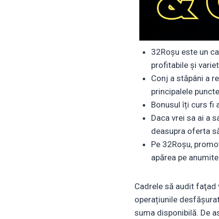
32Roșu este un cas
profitabile și vari
Conj a stăpâni a r
principalele punct
Bonusul îți curs fi 
Daca vrei sa ai a sa
deasupra oferta s
Pe 32Roșu, promoți
apărea pe anumite 
Cadrele să audit faţad
operațiunile desfășurat
suma disponibilă. De as