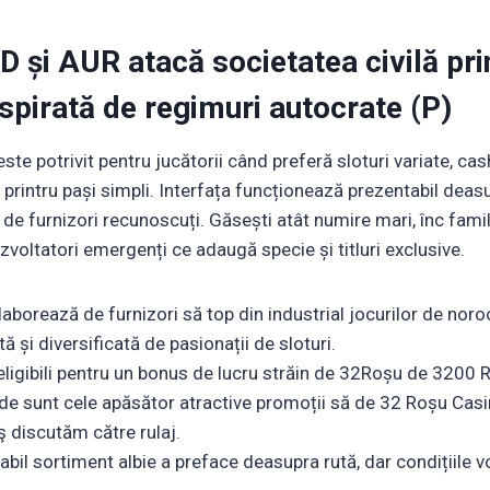
 și AUR atacă societatea civilă pri
spirată de regimuri autocrate (P)
e potrivit pentru jucătorii când preferă sloturi variate, cash
e printru pași simpli. Interfața funcționează prezentabil deas
 de furnizori recunoscuți. Găsești atât numire mari, înc famil
zvoltatori emergenți ce adaugă specie și titluri exclusive.
borează de furnizori să top din industrial jocurilor de noroc
 și diversificată de pasionații de sloturi.
 eligibili pentru un bonus de lucru străin de 32Roșu de 3200 
 de sunt cele apăsător atractive promoții să de 32 Roșu Ca
 discutăm către rulaj.
il sortiment albie a preface deasupra rută, dar condițiile vo