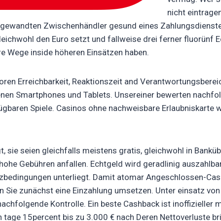
nicht eintrage
ngewandten Zwischenhändler gesund eines Zahlungsdienste
leichwohl den Euro setzt und fallweise drei ferner fluorünf Ec
ire Wege inside höheren Einsätzen haben.
oren Erreichbarkeit, Reaktionszeit and Verantwortungsbereic
denen Smartphones und Tablets. Unsereiner bewerten nachfo
ügbaren Spiele. Casinos ohne nachweisbare Erlaubniskarte w
 sie seien gleichfalls meistens gratis, gleichwohl in Bank
hohe Gebühren anfallen. Echtgeld wird geradlinig auszahlba
bedingungen unterliegt. Damit atomar Angeschlossen-Casi
 Sie zunächst eine Einzahlung umsetzen. Unter einsatz von
nachfolgende Kontrolle. Ein beste Cashback ist inoffizieller
n tage 15percent bis zu 3.000 € nach Deren Nettoverluste br