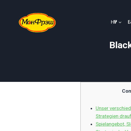
Skip
to
content
НҮҮР
Blac
Con
Unser verschied
Strategien drau
Spielangebot, Sl