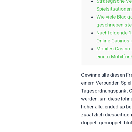
Strategische Ve
Spielsituationen
Wie viele Black
geschrieben ste
Nachfolgende 1
Online Casinos 
Mobiles Casino:
einem Mobilfunk
Gewinne alle diesen Fr
einem Verbunden Spiels
Tagesordnungspunkt Ca
werden, um diese lohne
höher alle, ended up b
zusätzlich diesseitigen
doppelt gemoppelt bloß 