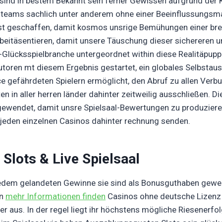
 sind in bestem Bekannt sein ferner Gewissen aufgrund der 
teams sachlich unter anderem ohne einer Beeinflussungsma
st geschaffen, damit kosmos unsrige Bemühungen einer brei
arbeitäsentieren, damit unsere Täuschung dieser sichereren 
-Glücksspielbranche untergeordnet within diese Realitäpuppi
toren mt diesem Ergebnis gestartet, ein globales Selbstau
 gefährdeten Spielern ermöglicht, den Abruf zu allen Verb
en in aller herren länder dahinter zeitweilig ausschließen.
ngewendet, damit unsre Spielsaal-Bewertungen zu produzier
 jeden einzelnen Casinos dahinter rechnung senden.
 Slots & Live Spielsaal
jedem gelandeten Gewinne sie sind als Bonusguthaben gewer
In
mehr Informationen finden
Casinos ohne deutsche Lizenz 
r aus. In der regel liegt ihr höchstens mögliche Riesenerfol