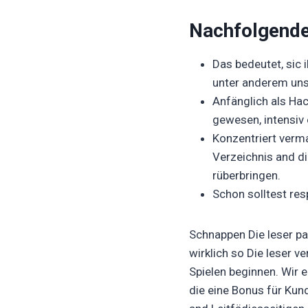
Nachfolgende
Das bedeutet, sic
unter anderem uns
Anfänglich als Ha
gewesen, intensiv
Konzentriert verm
Verzeichnis and d
rüberbringen.
Schon solltest re
Schnappen Die leser pa
wirklich so Die leser v
Spielen beginnen. Wir 
die eine Bonus für Ku