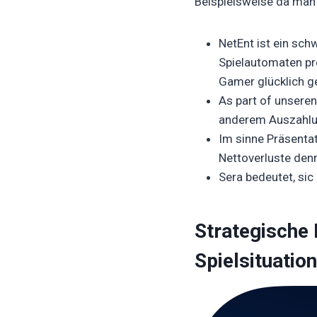
Beispielsweise da man 
NetEnt ist ein sc
Spielautomaten pr
Gamer glücklich g
As part of unsere
anderem Auszahlu
Im sinne Präsentat
Nettoverluste denn
Sera bedeutet, sic
Strategische 
Spielsituatio