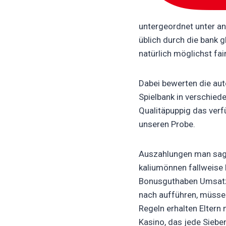
untergeordnet unter a
üblich durch die bank g
natürlich möglichst fa
Dabei bewerten die aut
Spielbank in verschie
Qualitäpuppig das verf
unseren Probe.
Auszahlungen man sagt,
kaliumönnen fallweise 
Bonusguthaben Umsatz
nach aufführen, müssen
Regeln erhalten Eltern 
Kasino, das jede Siebe