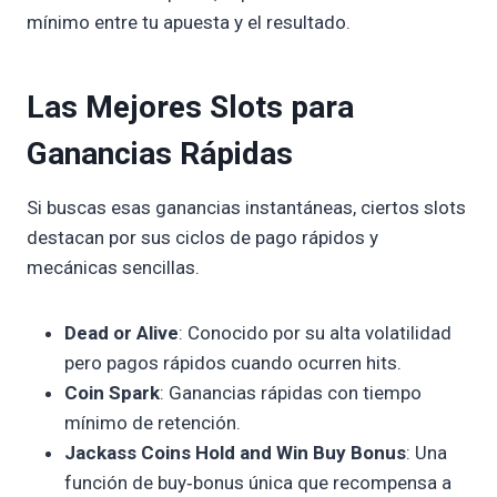
mínimo entre tu apuesta y el resultado.
Las Mejores Slots para
Ganancias Rápidas
Si buscas esas ganancias instantáneas, ciertos slots
destacan por sus ciclos de pago rápidos y
mecánicas sencillas.
Dead or Alive
: Conocido por su alta volatilidad
pero pagos rápidos cuando ocurren hits.
Coin Spark
: Ganancias rápidas con tiempo
mínimo de retención.
Jackass Coins Hold and Win Buy Bonus
: Una
función de buy‑bonus única que recompensa a