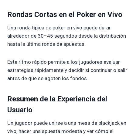
Rondas Cortas en el Poker en Vivo
Una ronda típica de poker en vivo puede durar
alrededor de 30–45 segundos desde la distribución
hasta la última ronda de apuestas.
Este ritmo rápido permite a los jugadores evaluar
estrategias rápidamente y decidir si continuar o salir
antes de que se agoten los fondos.
Resumen de la Experiencia del
Usuario
Un jugador puede unirse a una mesa de blackjack en
vivo, hacer una apuesta modesta y ver cómo el