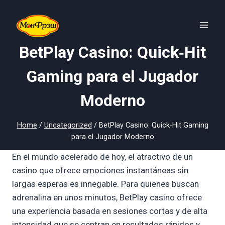
Skip
to
content
BetPlay Casino: Quick‑Hit
Gaming para el Jugador
Moderno
Home
/
Uncategorized
/
BetPlay Casino: Quick‑Hit Gaming
para el Jugador Moderno
En el mundo acelerado de hoy, el atractivo de un
casino que ofrece emociones instantáneas sin
largas esperas es innegable. Para quienes buscan
adrenalina en unos minutos, BetPlay casino ofrece
una experiencia basada en sesiones cortas y de alta
intensidad que se centran en resultados rápidos y