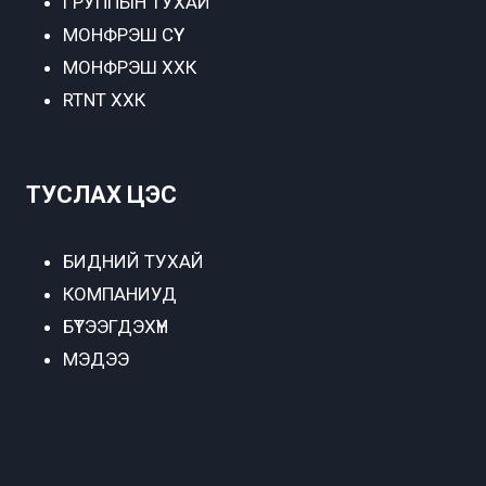
ГРУППЫН ТУХАЙ
МОНФРЭШ СҮҮ
МОНФРЭШ ХХК
RTNT ХХК
ТУСЛАХ ЦЭС
БИДНИЙ ТУХАЙ
КОМПАНИУД
БҮТЭЭГДЭХҮҮН
МЭДЭЭ