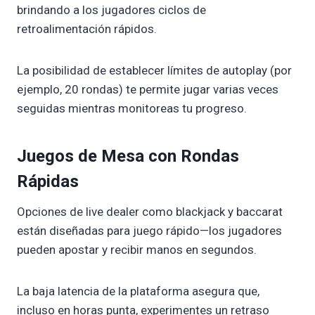
brindando a los jugadores ciclos de
retroalimentación rápidos.
La posibilidad de establecer límites de autoplay (por
ejemplo, 20 rondas) te permite jugar varias veces
seguidas mientras monitoreas tu progreso.
Juegos de Mesa con Rondas
Rápidas
Opciones de live dealer como blackjack y baccarat
están diseñadas para juego rápido—los jugadores
pueden apostar y recibir manos en segundos.
La baja latencia de la plataforma asegura que,
incluso en horas punta, experimentes un retraso