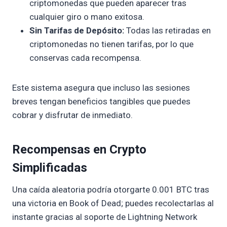
criptomonedas que pueden aparecer tras
cualquier giro o mano exitosa.
Sin Tarifas de Depósito:
Todas las retiradas en
criptomonedas no tienen tarifas, por lo que
conservas cada recompensa.
Este sistema asegura que incluso las sesiones
breves tengan beneficios tangibles que puedes
cobrar y disfrutar de inmediato.
Recompensas en Crypto
Simplificadas
Una caída aleatoria podría otorgarte 0.001 BTC tras
una victoria en Book of Dead; puedes recolectarlas al
instante gracias al soporte de Lightning Network