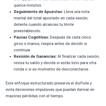
quince minutos.
Seguimiento de Apuestas:
Lleva una nota
mental del total apostado en cada sesión;
detente cuando alcances tu límite
preestablecido.
Pausas Cognitivas:
Después de cada cinco
giros o manos, respira antes de decidir si
continuar.
Revisión de Ganancias:
Al finalizar cada sesión,
revisa tu saldo y decide si estás listo para otra
ronda o si es momento de desconectarse.
Este enfoque estructurado preserva el disfrute y
evita decisiones impulsivas que puedan derivar en
mayores pérdidas con el tiempo.