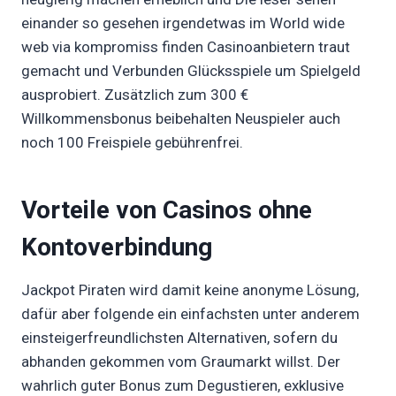
einander so gesehen irgendetwas im World wide
web via kompromiss finden Casinoanbietern traut
gemacht und Verbunden Glücksspiele um Spielgeld
ausprobiert. Zusätzlich zum 300 €
Willkommensbonus beibehalten Neuspieler auch
noch 100 Freispiele gebührenfrei.
Vorteile von Casinos ohne
Kontoverbindung
Jackpot Piraten wird damit keine anonyme Lösung,
dafür aber folgende ein einfachsten unter anderem
einsteigerfreundlichsten Alternativen, sofern du
abhanden gekommen vom Graumarkt willst. Der
wahrlich guter Bonus zum Degustieren, exklusive