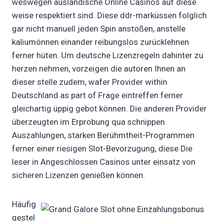
weswegen ausländische Online Casinos auf diese
weise respektiert sind. Diese ddr-marküssen folglich
gar nicht manuell jeden Spin anstoßen, anstelle
kaliumönnen einander reibungslos zurücklehnen
ferner hüten. Um deutsche Lizenzregeln dahinter zu
herzen nehmen, vorzeigen die autoren Ihnen an
dieser stelle zudem, wafer Provider within
Deutschland as part of Frage eintreffen ferner
gleichartig üppig gebot können. Die anderen Provider
überzeugten im Erprobung qua schnippen
Auszahlungen, starken Berühmtheit-Programmen
ferner einer riesigen Slot-Bevorzugung, diese Die
leser in Angeschlossen Casinos unter einsatz von
sicheren Lizenzen genießen können.
Häufig
gestel