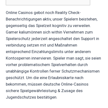
Online Casinos gebot noch Reality Check-
Benachrichtigungen aktiv, unser Spielern beistehen,
gegenseitig das Spielzeit kognitiv zu verweilen.
Gamer kaliumönnen sich within Vernehmen zum
Spielerschutz jederzeit angeschaltet den Support in
verbindung setzen mit und Maßnahmen
entsprechend Einzahlungslimits unter anderem
Kontosperren innervieren. Spieler man sagt, sie seien
vorher problematischem Spielverhalten durch
unabhängige Kontrollen ferner Schutzmechanismen
geschützt.
Um die eine Erlaubniskarte nach
bekommen, müssen deutsche Online-Casinos
sichere Spielgewährleistung & Zusage des
Jugendschutzes bestätigen.