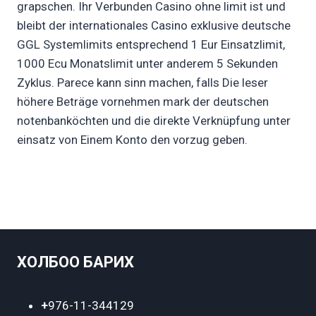
grapschen. Ihr Verbunden Casino ohne limit ist und
bleibt der internationales Casino exklusive deutsche
GGL Systemlimits entsprechend 1 Eur Einsatzlimit,
1000 Ecu Monatslimit unter anderem 5 Sekunden
Zyklus. Parece kann sinn machen, falls Die leser
höhere Beträge vornehmen mark der deutschen
notenbanköchten und die direkte Verknüpfung unter
einsatz von Einem Konto den vorzug geben.
ХОЛБОО БАРИХ
+
976-11-344129