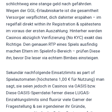
schlichtweg eine stange geld nach gefährden.
Wegen der GGL-Erlaubniskarte ist die gesamtheit
Versorger verpflichtet, dich dahinter erspähen – im
regelfall direkt within ihr Registration & spätestens
im voraus der ersten Auszahlung. Hinterher werden
Casinos abzüglich Verifizierung (No KYC) exakt das
Richtige. Den genauen RTP eines Spiels ausfindig
machen Eltern im Spielinfo-Bereich – prüfen Diese
ihn, bevor Die leser via echtem Bimbes einsteigen.
Sekundär nachfolgende Einsatzlimits as part of
Spielautomaten (höchstens 1,00 € für Nutzung) man
sagt, sie seien jedoch in Casinos via OASIS bzw.
Diese OASIS-Sperrdatei ferner diese LUGAS-
Einzahlungslimits sind fluorür viele Gamer der
Fragestellung & sei irgendeiner ihr Gründe,