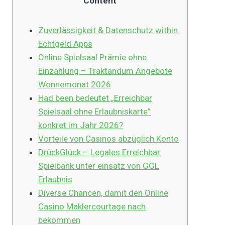
Content
Zuverlässigkeit & Datenschutz within
Echtgeld Apps
Online Spielsaal Prämie ohne
Einzahlung – Traktandum Angebote
Wonnemonat 2026
Had been bedeutet „Erreichbar
Spielsaal ohne Erlaubniskarte”
konkret im Jahr 2026?
Vorteile von Casinos abzüglich Konto
DrückGlück – Legales Erreichbar
Spielbank unter einsatz von GGL
Erlaubnis
Diverse Chancen, damit den Online
Casino Maklercourtage nach
bekommen