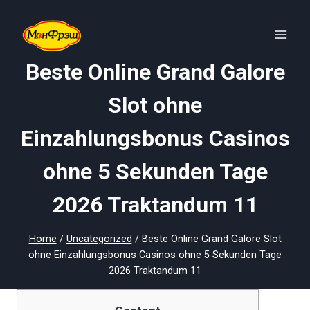
Skip
to
content
Beste Online Grand Galore
Slot ohne
Einzahlungsbonus Casinos
ohne 5 Sekunden Tage
2026 Traktandum 11
Home
/
Uncategorized
/
Beste Online Grand Galore Slot
ohne Einzahlungsbonus Casinos ohne 5 Sekunden Tage
2026 Traktandum 11