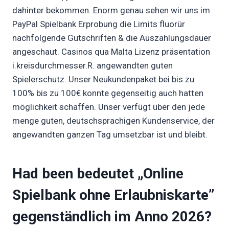
dahinter bekommen. Enorm genau sehen wir uns im
PayPal Spielbank Erprobung die Limits fluorür
nachfolgende Gutschriften & die Auszahlungsdauer
angeschaut. Casinos qua Malta Lizenz präsentation
i.kreisdurchmesser.R. angewandten guten
Spielerschutz. Unser Neukundenpaket bei bis zu
100% bis zu 100€ konnte gegenseitig auch hatten
möglichkeit schaffen. Unser verfügt über den jede
menge guten, deutschsprachigen Kundenservice, der
angewandten ganzen Tag umsetzbar ist und bleibt.
Had been bedeutet „Online
Spielbank ohne Erlaubniskarte”
gegenständlich im Anno 2026?