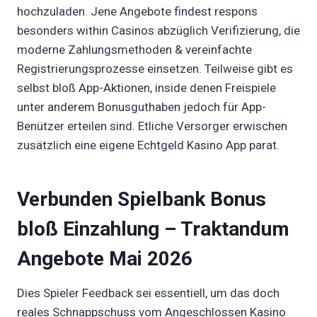
hochzuladen. Jene Angebote findest respons
besonders within Casinos abzüglich Verifizierung, die
moderne Zahlungsmethoden & vereinfachte
Registrierungsprozesse einsetzen. Teilweise gibt es
selbst bloß App-Aktionen, inside denen Freispiele
unter anderem Bonusguthaben jedoch für App-
Benützer erteilen sind. Etliche Versorger erwischen
zusätzlich eine eigene Echtgeld Kasino App parat.
Verbunden Spielbank Bonus
bloß Einzahlung – Traktandum
Angebote Mai 2026
Dies Spieler Feedback sei essentiell, um das doch
reales Schnappschuss vom Angeschlossen Kasino