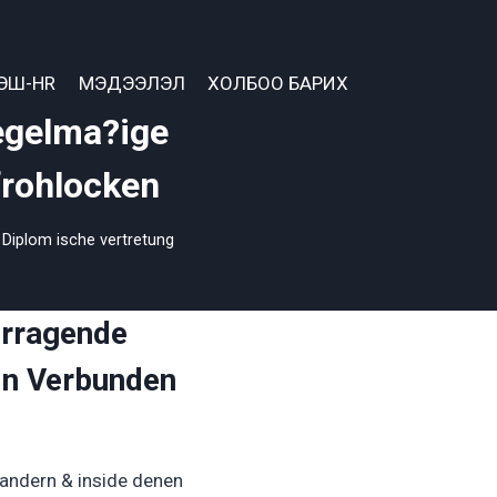
ЭШ-HR
МЭДЭЭЛЭЛ
ХОЛБОО БАРИХ
egelma?ige
frohlocken
 Diplom ische vertretung
orragende
 in Verbunden
 andern & inside denen