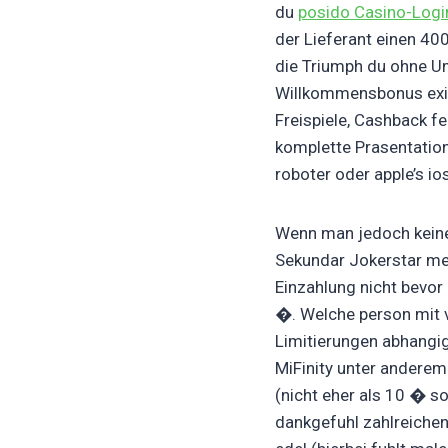
du
posido Casino-Logi
der Lieferant einen 4
die Triumph du ohne U
Willkommensbonus exist
Freispiele, Cashback f
komplette Prasentatio
roboter oder apple’s ios
Wenn man jedoch keine
Sekundar Jokerstar mei
Einzahlung nicht bevo
�. Welche person mit v
Limitierungen abhangig
MiFinity unter anderem
(nicht eher als 10 � so
dankgefuhl zahlreichen