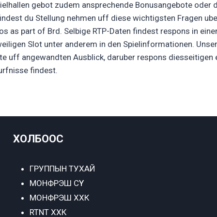
Spielhallen gebot zudem ansprechende Bonusangebote oder d
findest du Stellung nehmen uff diese wichtigsten Fragen u
os as part of Brd. Selbige RTP-Daten findest respons in ein
eiligen Slot unter anderem in den Spielinformationen. Unser 
e uff angewandten Ausblick, daruber respons diesseitigen 
rfnisse findest.
ХОЛБООС
ГРУППЫН ТУХАЙ
МОНФРЭШ СҮҮ
МОНФРЭШ ХХК
RTNT ХХК