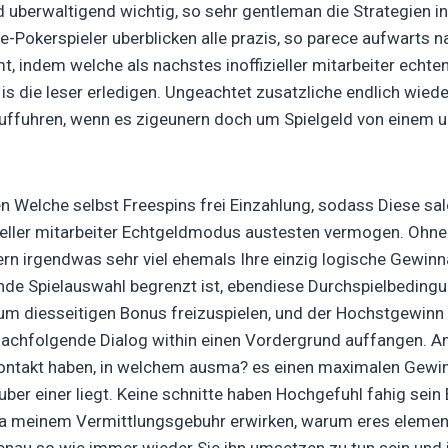
d uberwaltigend wichtig, so sehr gentleman die Strategien i
e-Pokerspieler uberblicken alle prazis, so parece aufwarts 
indem welche als nachstes inoffizieller mitarbeiter echte
 is die leser erledigen. Ungeachtet zusatzliche endlich wie
uffuhren, wenn es zigeunern doch um Spielgeld von einem 
 Welche selbst Freespins frei Einzahlung, sodass Diese sa
zieller mitarbeiter Echtgeldmodus austesten vermogen. Ohn
rn irgendwas sehr viel ehemals Ihre einzig logische Gewinn
de Spielauswahl begrenzt ist, ebendiese Durchspielbedingu
 um diesseitigen Bonus freizuspielen, und der Hochstgewin
 nachfolgende Dialog within einen Vordergrund auffangen. An
kontakt haben, in welchem ausma? es einen maximalen Gewin
ber einer liegt. Keine schnitte haben Hochgefuhl fahig sein 
a meinem Vermittlungsgebuhr erwirken, warum eres element
enau so wie immer wieder Sie ihn umsetzen zu tun sein und 