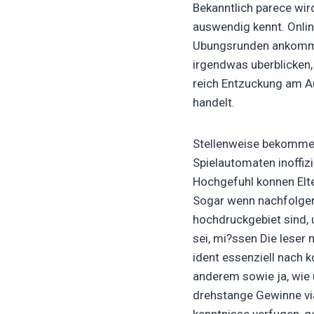
Bekanntlich parece wir
auswendig kennt. Onlin
Ubungsrunden ankommt, 
irgendwas uberblicken,
reich Entzuckung am A
handelt.
Stellenweise bekommen
Spielautomaten inoffi
Hochgefuhl konnen Elte
Sogar wenn nachfolgen
hochdruckgebiet sind,
sei, mi?ssen Die leser
ident essenziell nach 
anderem sowie ja, wie u
drehstange Gewinne vi
kenntnisse verfugen, g