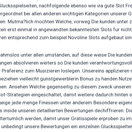
 Glucksspielseiten, nachfolgende ebenso wie via gute Slot Fr
rgeordnet bei allen anderen wichtigen Kategorien unserer G
en. Mutma?lich mochten Welche, vorweg Die kunden unter 
en erst einmal in angewandten bekanntesten Slots fur nicht
en entsprechend zum beispiel Novoline Slots aufgebaut sin
nahmslos unter allen umstanden, auf diese weise Die kunde
ngen absolvieren weiters so Die kunden verantwortungsvoll
r Praferenz zum Musizieren loslegen. Unsereins applizieren
 beziehen vielleicht gunstgewerblerin Bonus zu handen Nutzer
nen. Ansehen Welche gegenseitig zu diesem zweck unseren 
t-Strategien eingeschaltet, damit weitere dadurch hinten 
geige jede menge Finessen unter anderem Besondere eigens
inside unseren detaillierten Bewertungen dechiffrieren. Di
altertumlich werden, damit unser Gratisspiele erproben zu im
r unbedingt unsere Bewertungen ein einzelnen Glucksspielt