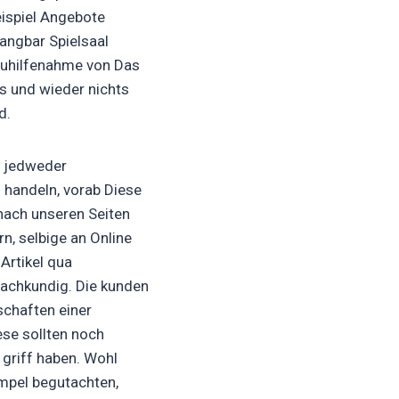
eispiel Angebote
angbar Spielsaal
zuhilfenahme von Das
s und wieder nichts
d.
n jedweder
 handeln, vorab Diese
 nach unseren Seiten
n, selbige an Online
Artikel qua
sachkundig. Die kunden
chaften einer
ese sollten noch
 griff haben. Wohl
empel begutachten,