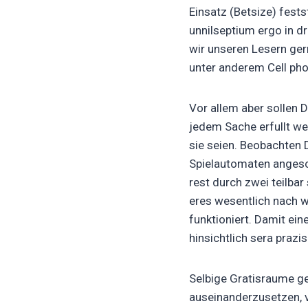
Einsatz (Betsize) fests
unnilseptium ergo in d
wir unseren Lesern ger
unter anderem Cell pho
Vor allem aber sollen 
jedem Sache erfullt we
sie seien. Beobachten 
Spielautomaten angesc
rest durch zwei teilba
eres wesentlich nach w
funktioniert. Damit e
hinsichtlich sera prazi
Selbige Gratisraume ge
auseinanderzusetzen, v