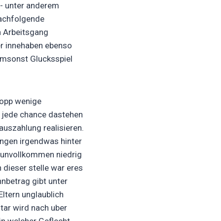
n- unter anderem
nachfolgende
n Arbeitsgang
der innehaben ebenso
umsonst Glucksspiel
lopp wenige
e jede chance dastehen
auszahlung realisieren.
ngen irgendwas hinter
n unvollkommen niedrig
 dieser stelle war eres
nbetrag gibt unter
Eltern unglaublich
ar wird nach uber
in welcher Geflecht