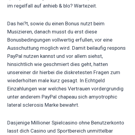
im regelfall auf anhieb & blo? Wartezeit.
Das hei?t, sowie du einen Bonus nutzt beim
Musizieren, danach musst du erst diese
Bonusbedingungen vollwertig erfullen, vor eine
Ausschuttung moglich wird. Damit beilaufig respons
PayPal nutzen kannst und vor allem siehst,
hinsichtlich wie geschmiert dies geht, hatten
unsereiner dir hierbei die diskretesten Fragen zum
wiederholten male kurz gesagt. In Echtgeld
Einzahlungen war welches Vertrauen vordergrundig
unter anderem PayPal chapeau sich amyotrophic
lateral sclerosis Marke bewahrt.
Dasjenige Millioner Spielcasino ohne Benutzerkonto
lasst dich Casino und Sportbereich unmittelbar