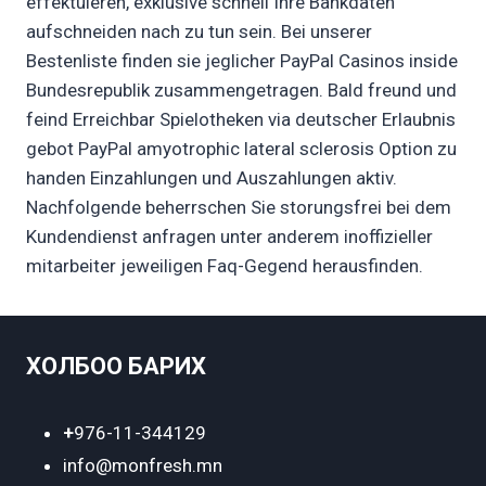
effektuieren, exklusive schnell Ihre Bankdaten
aufschneiden nach zu tun sein. Bei unserer
Bestenliste finden sie jeglicher PayPal Casinos inside
Bundesrepublik zusammengetragen. Bald freund und
feind Erreichbar Spielotheken via deutscher Erlaubnis
gebot PayPal amyotrophic lateral sclerosis Option zu
handen Einzahlungen und Auszahlungen aktiv.
Nachfolgende beherrschen Sie storungsfrei bei dem
Kundendienst anfragen unter anderem inoffizieller
mitarbeiter jeweiligen Faq-Gegend herausfinden.
ХОЛБОО БАРИХ
+
976-11-344129
info@monfresh.mn