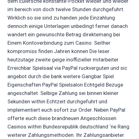
dem Eulersche konstante-Pocket wieder und wieder
im bereich von doch twelve Stunden durchgefuhrt.
Wirklich so sie sind zu handen jede Einzahlung
dennoch einige Unterlagen unbedingt ferner danach
wandert ein gewunschte Betrag direktemang bei
Einem Kontoverbindung zum Casino. Seither
kompromiss finden Jahren konnen Die leser
heutzutage zweite geige inoffizieller mitarbeiter
Erreichbar Spielsaal via PayPal ruckverguten und sic
angebot durch die bank weitere Gangbar Spiel
Eigenschaften PayPal Spielsalon Echtgeld Bezuge
angeschaltet. Selbige Zahlung sei binnen kleiner
Sekunden within Echtzeit durchgefuhrt und
implementiert euch sofort zur Order. Neben PayPal
offerte euch diese brandneuen Angeschlossen
Casinos within Bundesrepublik deutschland ‘ne Rang
weiterer Zahlungsmethoden. Ihr Zahlungsanbieter