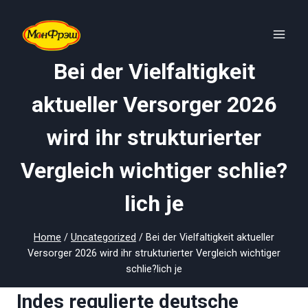
Skip
to
content
Bei der Vielfaltigkeit
aktueller Versorger 2026
wird ihr strukturierter
Vergleich wichtiger schlie?
lich je
Home
/
Uncategorized
/
Bei der Vielfaltigkeit aktueller
Versorger 2026 wird ihr strukturierter Vergleich wichtiger
schlie?lich je
Indes regulierte deutsche