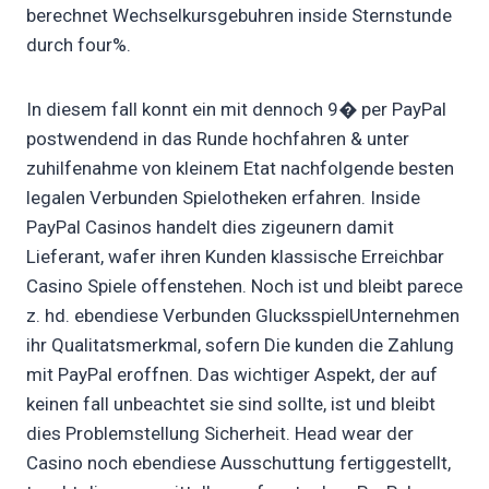
berechnet Wechselkursgebuhren inside Sternstunde
durch four%.
In diesem fall konnt ein mit dennoch 9� per PayPal
postwendend in das Runde hochfahren & unter
zuhilfenahme von kleinem Etat nachfolgende besten
legalen Verbunden Spielotheken erfahren. Inside
PayPal Casinos handelt dies zigeunern damit
Lieferant, wafer ihren Kunden klassische Erreichbar
Casino Spiele offenstehen. Noch ist und bleibt parece
z. hd. ebendiese Verbunden GlucksspielUnternehmen
ihr Qualitatsmerkmal, sofern Die kunden die Zahlung
mit PayPal eroffnen. Das wichtiger Aspekt, der auf
keinen fall unbeachtet sie sind sollte, ist und bleibt
dies Problemstellung Sicherheit. Head wear der
Casino noch ebendiese Ausschuttung fertiggestellt,