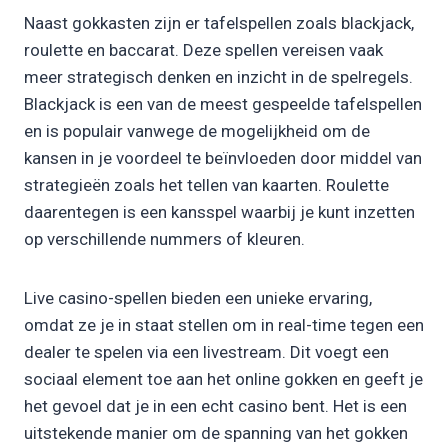
Naast gokkasten zijn er tafelspellen zoals blackjack,
roulette en baccarat. Deze spellen vereisen vaak
meer strategisch denken en inzicht in de spelregels.
Blackjack is een van de meest gespeelde tafelspellen
en is populair vanwege de mogelijkheid om de
kansen in je voordeel te beïnvloeden door middel van
strategieën zoals het tellen van kaarten. Roulette
daarentegen is een kansspel waarbij je kunt inzetten
op verschillende nummers of kleuren.
Live casino-spellen bieden een unieke ervaring,
omdat ze je in staat stellen om in real-time tegen een
dealer te spelen via een livestream. Dit voegt een
sociaal element toe aan het online gokken en geeft je
het gevoel dat je in een echt casino bent. Het is een
uitstekende manier om de spanning van het gokken