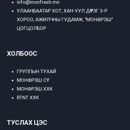
info@monfresh.mn
УЛААНБААТАР ХОТ,
ХАН-УУЛ ДҮҮРЭГ 3-Р
ХОРОО, АЖИЛЧНЫ ГУДАМЖ, "МОНФРЭШ"
ЦОГЦОЛБОР
ХОЛБООС
ГРУППЫН ТУХАЙ
МОНФРЭШ СҮҮ
МОНФРЭШ ХХК
RTNT ХХК
ТУСЛАХ ЦЭС