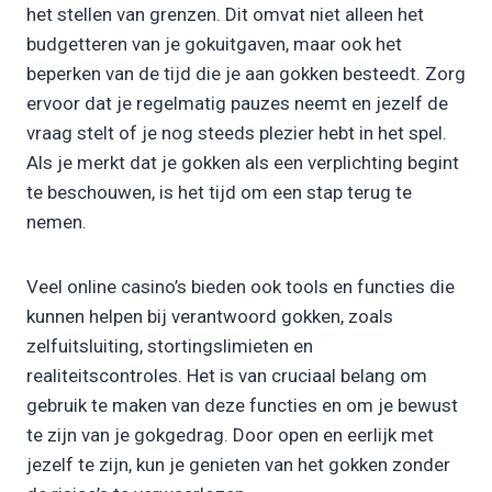
het stellen van grenzen. Dit omvat niet alleen het
budgetteren van je gokuitgaven, maar ook het
beperken van de tijd die je aan gokken besteedt. Zorg
ervoor dat je regelmatig pauzes neemt en jezelf de
vraag stelt of je nog steeds plezier hebt in het spel.
Als je merkt dat je gokken als een verplichting begint
te beschouwen, is het tijd om een stap terug te
nemen.
Veel online casino’s bieden ook tools en functies die
kunnen helpen bij verantwoord gokken, zoals
zelfuitsluiting, stortingslimieten en
realiteitscontroles. Het is van cruciaal belang om
gebruik te maken van deze functies en om je bewust
te zijn van je gokgedrag. Door open en eerlijk met
jezelf te zijn, kun je genieten van het gokken zonder