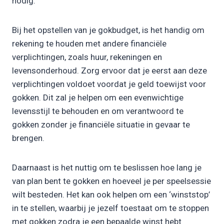
nodig.
Bij het opstellen van je gokbudget, is het handig om
rekening te houden met andere financiële
verplichtingen, zoals huur, rekeningen en
levensonderhoud. Zorg ervoor dat je eerst aan deze
verplichtingen voldoet voordat je geld toewijst voor
gokken. Dit zal je helpen om een evenwichtige
levensstijl te behouden en om verantwoord te
gokken zonder je financiële situatie in gevaar te
brengen.
Daarnaast is het nuttig om te beslissen hoe lang je
van plan bent te gokken en hoeveel je per speelsessie
wilt besteden. Het kan ook helpen om een ‘winststop’
in te stellen, waarbij je jezelf toestaat om te stoppen
met gokken zodra je een bepaalde winst hebt