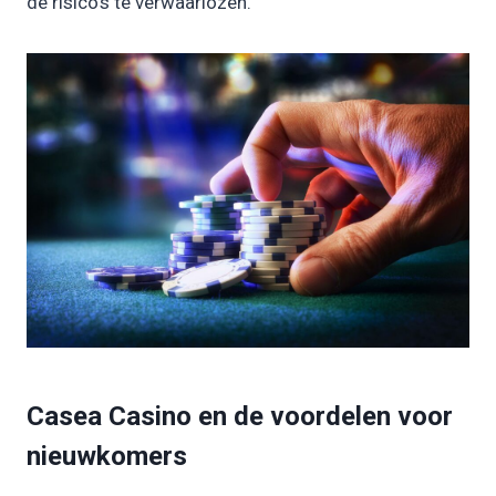
de risico’s te verwaarlozen.
Casea Casino en de voordelen voor
nieuwkomers