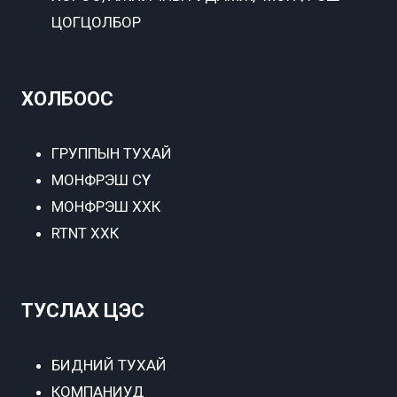
ЦОГЦОЛБОР
ХОЛБООС
ГРУППЫН ТУХАЙ
МОНФРЭШ СҮҮ
МОНФРЭШ ХХК
RTNT ХХК
ТУСЛАХ ЦЭС
БИДНИЙ ТУХАЙ
КОМПАНИУД