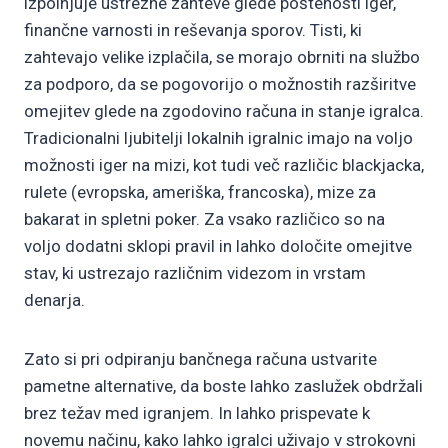
izpolnjuje ustrezne zahteve glede poštenosti iger,
finančne varnosti in reševanja sporov. Tisti, ki
zahtevajo velike izplačila, se morajo obrniti na službo
za podporo, da se pogovorijo o možnostih razširitve
omejitev glede na zgodovino računa in stanje igralca.
Tradicionalni ljubitelji lokalnih igralnic imajo na voljo
možnosti iger na mizi, kot tudi več različic blackjacka,
rulete (evropska, ameriška, francoska), mize za
bakarat in spletni poker. Za vsako različico so na
voljo dodatni sklopi pravil in lahko določite omejitve
stav, ki ustrezajo različnim videzom in vrstam
denarja.
Zato si pri odpiranju bančnega računa ustvarite
pametne alternative, da boste lahko zaslužek obdržali
brez težav med igranjem. In lahko prispevate k
novemu načinu, kako lahko igralci uživajo v strokovni