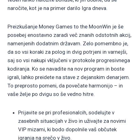
naročite, kot je na primer darilo Igra dneva.
Preizkušanje Money Games to the MoonWin je še
posebej enostavno zaradi več znanih odstotnih akcij,
namenjenih dodatnim državam. Zelo pomembno je,
da so vsi koraki za polog in dvig potrjeni in varnejši,
saj so vsi nakupi vključeni v protokole progresivnega
kodiranja. Ko se navadite na nov program in boste
igrali, lahko preidete na stave z dejanskim denarjem.
To preprosto pomeni, da povečate harmonijo – in
vaše želje po dvigu so še vedno hitre.
Prijavite se pri profesionalcih, sodelujte v
zasebnih situacijah v živo in uživajte za novimi
VIP mizami, ki bodo dopolnile vaš občutek
igranja na srečo v živo.