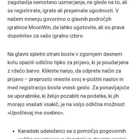
zagotavlja nemoteno usmerjanje, ne glede na to, ali
se registrirate, igrate ali prejemate ugodnosti.
V
našem mnenju govorimo o glavnih področjih
igralnice MoonWin, da lahko ugotovite, ali so prava
dopolnitev za vašo igralno izbiro.
Na glavni spletni strani boste v zgornjem desnem
kotu opazili odlično tipko za prijavo, ki je poudarjena
z rdečo barvo. Kliknite nanjo, da odprete način za
prijavo – preprosto vnesite svoj e-poštni naslov in
med registracijo boste vnesli geslo. Za ponavljajoče
se uporabnike, ki želijo pozabiti na podatke, ki jih
morajo vnašati vsakič, je na voljo odlična možnost
»Upoštevaj me osebno«.
Kanadski udeleženci se s pomočjo pogovornih