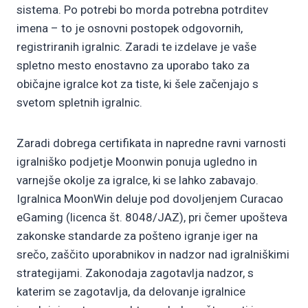
sistema. Po potrebi bo morda potrebna potrditev
imena – to je osnovni postopek odgovornih,
registriranih igralnic. Zaradi te izdelave je vaše
spletno mesto enostavno za uporabo tako za
običajne igralce kot za tiste, ki šele začenjajo s
svetom spletnih igralnic.
Zaradi dobrega certifikata in napredne ravni varnosti
igralniško podjetje Moonwin ponuja ugledno in
varnejše okolje za igralce, ki se lahko zabavajo.
Igralnica MoonWin deluje pod dovoljenjem Curacao
eGaming (licenca št. 8048/JAZ), pri čemer upošteva
zakonske standarde za pošteno igranje iger na
srečo, zaščito uporabnikov in nadzor nad igralniškimi
strategijami. Zakonodaja zagotavlja nadzor, s
katerim se zagotavlja, da delovanje igralnice