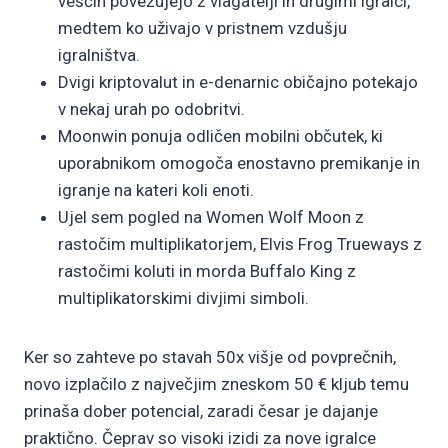
veščin povezujejo z vlagatelji in drugimi igralci,
medtem ko uživajo v pristnem vzdušju
igralništva.
Dvigi kriptovalut in e-denarnic običajno potekajo
v nekaj urah po odobritvi.
Moonwin ponuja odličen mobilni občutek, ki
uporabnikom omogoča enostavno premikanje in
igranje na kateri koli enoti.
Ujel sem pogled na Women Wolf Moon z
rastočim multiplikatorjem, Elvis Frog Trueways z
rastočimi koluti in morda Buffalo King z
multiplikatorskimi divjimi simboli.
Ker so zahteve po stavah 50x višje od povprečnih,
novo izplačilo z največjim zneskom 50 € kljub temu
prinaša dober potencial, zaradi česar je dajanje
praktično. Čeprav so visoki izidi za nove igralce