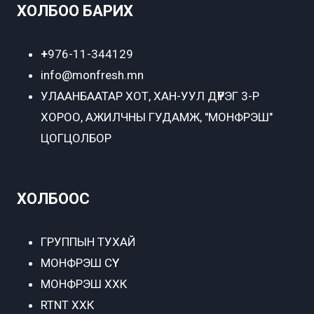
ХОЛБОО БАРИХ
+
976-11-344129
info@monfresh.mn
УЛААНБААТАР ХОТ,
ХАН-УУЛ ДҮҮРЭГ 3-Р
ХОРОО, АЖИЛЧНЫ ГУДАМЖ, "МОНФРЭШ"
ЦОГЦОЛБОР
ХОЛБООС
ГРУППЫН ТУХАЙ
МОНФРЭШ СҮҮ
МОНФРЭШ ХХК
RTNT ХХК