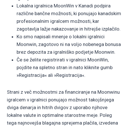
Lokalna igralnica MoonWin v Kanadi podpira
različne bančne možnosti, ki ponujajo kanadskim
profesionalnim igralcem možnosti, kar
zagotavlja lažje nakazovanje in hitrejše izplačilo.
Ko smo napisali mnenje o lokalni igralnici
Moonwin, zagotovo ni na voljo nobenega bonusa
brez depozita za igralniško podjetje Moonwin.
Če se želite registrirati v igralnici MoonWin,
pojdite na spletno stran in nato kliknite gumb
»Registracija« ali »Registracija«.
Strani z več možnostmi za financiranje na Moonwinu
igralcem v igralnici ponujajo možnost takojšnjega
dviga denarja in hitrih dvigov z uporabo njihove
lokalne valute in optimalne starostne meje. Poleg
tega najnovejša blagajna sprejema plačila, izvedena