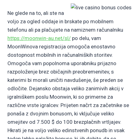
Ne glede na to, ali ste na
voljo za ogled oddaje in brskate po mobilnem
telefonu ali pa plačujete na namiznem računalniku
https://moonwin-au.net/sl/
po delu, vam
MoonWinova registracija omogoča enostavno
dostopnost mobilnih in računalniških storitev.
Omogoča vam popolnoma uporabniku prijazno
razpoloženje brez običajnih preobremenitev, s
katerimi bi morali uničiti navdušenje, še preden se
odločite. Dejansko obstaja veliko zanimivih akcij v
igralniškem poslu Moonwin, ki so primerne za
različne vrste igralcev. Prijeten načrt za začetnike se
ponaša z dvojnim bonusom, ki vključuje veliko
omejitev od 7.500 $ do 100 brezplačnih vrtljajev.
Hkrati je na voljo veliko edinstvenih ponudb in vsak
teden lahko naložite bonuse, ki jih dobite, da se