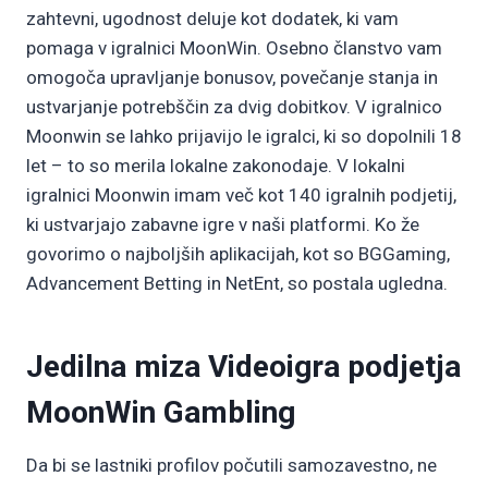
zahtevni, ugodnost deluje kot dodatek, ki vam
pomaga v igralnici MoonWin. Osebno članstvo vam
omogoča upravljanje bonusov, povečanje stanja in
ustvarjanje potrebščin za dvig dobitkov. V igralnico
Moonwin se lahko prijavijo le igralci, ki so dopolnili 18
let – to so merila lokalne zakonodaje. V lokalni
igralnici Moonwin imam več kot 140 igralnih podjetij,
ki ustvarjajo zabavne igre v naši platformi. Ko že
govorimo o najboljših aplikacijah, kot so BGGaming,
Advancement Betting in NetEnt, so postala ugledna.
Jedilna miza Videoigra podjetja
MoonWin Gambling
Da bi se lastniki profilov počutili samozavestno, ne