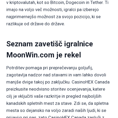
v kriptovalutah, kot so Bitcoin, Dogecoin in Tether. Ti
imajo na voljo več možnosti, igralci pa izberejo
najprimernejšo možnost za svojo pozicijo, ki se
razlikuje od države do države.
Seznam zavetišč igralnice
MoonWin.com je rekel
Potrditev pomaga pri preprečevanju goljufij,
zagotavlja nadzor nad stavami in vam lahko dovoli
manjše dvige takoj po zaključku. CasinoHEX Canada
preizkusite neodvisno storitev ocenjevanja, katere
cilj je vključiti vaše razkritje in pregled najboljših
kanadskih spletnih mest za stave. Zdi se, da spletna
mesta so dejansko na voljo zaradi naših ljudi, ki se
prijavijo pri nas, zato CasinoHEX Canada zasluži z