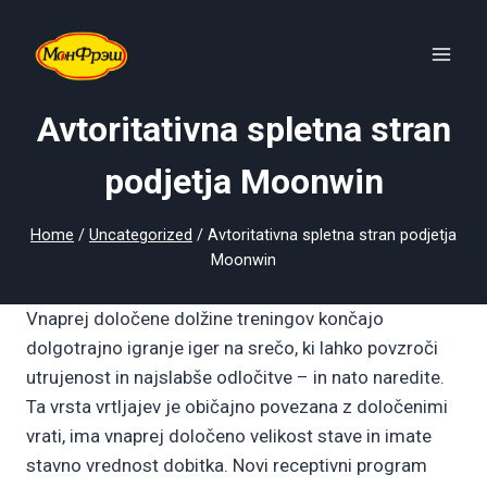
Skip
to
content
Avtoritativna spletna stran
podjetja Moonwin
Home
/
Uncategorized
/
Avtoritativna spletna stran podjetja
Moonwin
Vnaprej določene dolžine treningov končajo
dolgotrajno igranje iger na srečo, ki lahko povzroči
utrujenost in najslabše odločitve – in nato naredite.
Ta vrsta vrtljajev je običajno povezana z določenimi
vrati, ima vnaprej določeno velikost stave in imate
stavno vrednost dobitka. Novi receptivni program