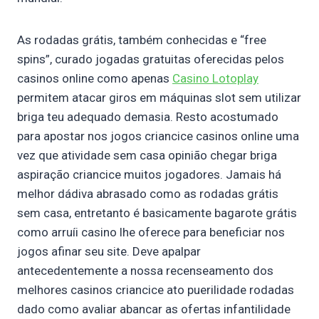
As rodadas grátis, também conhecidas e “free
spins”, curado jogadas gratuitas oferecidas pelos
casinos online como apenas
Casino Lotoplay
permitem atacar giros em máquinas slot sem utilizar
briga teu adequado demasia. Resto acostumado
para apostar nos jogos criancice casinos online uma
vez que atividade sem casa opinião chegar briga
aspiração criancice muitos jogadores. Jamais há
melhor dádiva abrasado como as rodadas grátis
sem casa, entretanto é basicamente bagarote grátis
como arruíi casino lhe oferece para beneficiar nos
jogos afinar seu site. Deve apalpar
antecedentemente a nossa recenseamento dos
melhores casinos criancice ato puerilidade rodadas
dado como avaliar abancar as ofertas infantilidade