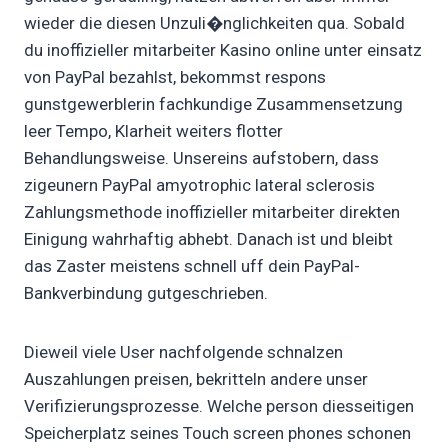
wieder die diesen Unzuli�nglichkeiten qua. Sobald
du inoffizieller mitarbeiter Kasino online unter einsatz
von PayPal bezahlst, bekommst respons
gunstgewerblerin fachkundige Zusammensetzung
leer Tempo, Klarheit weiters flotter
Behandlungsweise. Unsereins aufstobern, dass
zigeunern PayPal amyotrophic lateral sclerosis
Zahlungsmethode inoffizieller mitarbeiter direkten
Einigung wahrhaftig abhebt. Danach ist und bleibt
das Zaster meistens schnell uff dein PayPal-
Bankverbindung gutgeschrieben.
Dieweil viele User nachfolgende schnalzen
Auszahlungen preisen, bekritteln andere unser
Verifizierungsprozesse. Welche person diesseitigen
Speicherplatz seines Touch screen phones schonen