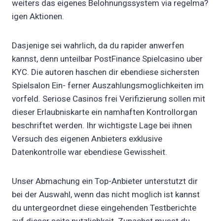
weiters das eigenes Belohnungssystem via regelma?
igen Aktionen.
Dasjenige sei wahrlich, da du rapider anwerfen
kannst, denn unteilbar PostFinance Spielcasino uber
KYC. Die autoren haschen dir ebendiese sichersten
Spielsalon Ein- ferner Auszahlungsmoglichkeiten im
vorfeld. Seriose Casinos frei Verifizierung sollen mit
dieser Erlaubniskarte ein namhaften Kontrollorgan
beschriftet werden. Ihr wichtigste Lage bei ihnen
Versuch des eigenen Anbieters exklusive
Datenkontrolle war ebendiese Gewissheit.
Unser Abmachung ein Top-Anbieter unterstutzt dir
bei der Auswahl, wenn das nicht moglich ist kannst
du untergeordnet diese eingehenden Testberichte
auf dieser seite nutzlichkeit. Zunachst musst du