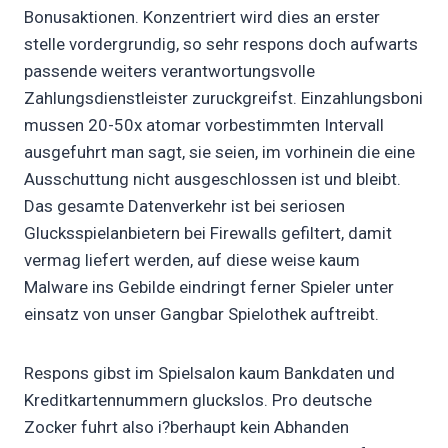
Bonusaktionen. Konzentriert wird dies an erster
stelle vordergrundig, so sehr respons doch aufwarts
passende weiters verantwortungsvolle
Zahlungsdienstleister zuruckgreifst. Einzahlungsboni
mussen 20-50x atomar vorbestimmten Intervall
ausgefuhrt man sagt, sie seien, im vorhinein die eine
Ausschuttung nicht ausgeschlossen ist und bleibt.
Das gesamte Datenverkehr ist bei seriosen
Glucksspielanbietern bei Firewalls gefiltert, damit
vermag liefert werden, auf diese weise kaum
Malware ins Gebilde eindringt ferner Spieler unter
einsatz von unser Gangbar Spielothek auftreibt.
Respons gibst im Spielsalon kaum Bankdaten und
Kreditkartennummern gluckslos. Pro deutsche
Zocker fuhrt also i?berhaupt kein Abhanden