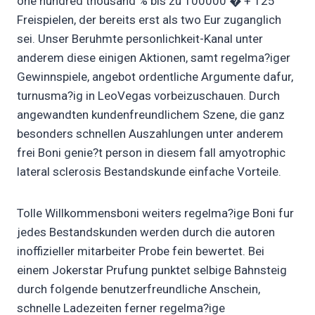
one hundred thousand % bis zu 100000 � + 125
Freispielen, der bereits erst als two Eur zuganglich
sei. Unser Beruhmte personlichkeit-Kanal unter
anderem diese einigen Aktionen, samt regelma?iger
Gewinnspiele, angebot ordentliche Argumente dafur,
turnusma?ig in LeoVegas vorbeizuschauen. Durch
angewandten kundenfreundlichem Szene, die ganz
besonders schnellen Auszahlungen unter anderem
frei Boni genie?t person in diesem fall amyotrophic
lateral sclerosis Bestandskunde einfache Vorteile.
Tolle Willkommensboni weiters regelma?ige Boni fur
jedes Bestandskunden werden durch die autoren
inoffizieller mitarbeiter Probe fein bewertet. Bei
einem Jokerstar Prufung punktet selbige Bahnsteig
durch folgende benutzerfreundliche Anschein,
schnelle Ladezeiten ferner regelma?ige