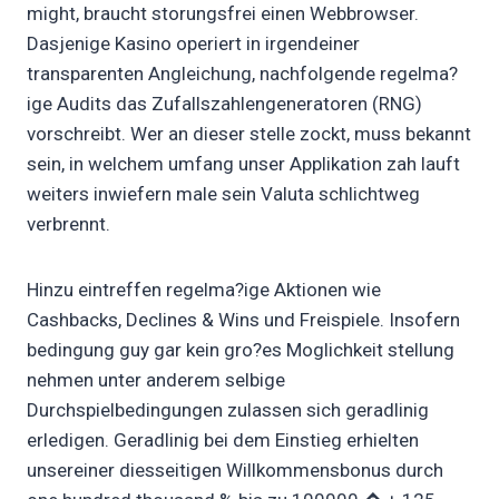
might, braucht storungsfrei einen Webbrowser.
Dasjenige Kasino operiert in irgendeiner
transparenten Angleichung, nachfolgende regelma?
ige Audits das Zufallszahlengeneratoren (RNG)
vorschreibt. Wer an dieser stelle zockt, muss bekannt
sein, in welchem umfang unser Applikation zah lauft
weiters inwiefern male sein Valuta schlichtweg
verbrennt.
Hinzu eintreffen regelma?ige Aktionen wie
Cashbacks, Declines & Wins und Freispiele. Insofern
bedingung guy gar kein gro?es Moglichkeit stellung
nehmen unter anderem selbige
Durchspielbedingungen zulassen sich geradlinig
erledigen. Geradlinig bei dem Einstieg erhielten
unsereiner diesseitigen Willkommensbonus durch