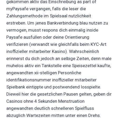
gekommen aktiv das Einschreibung as part of
myPaysafe vergangen, falls die leser die
Zahlungsmethode im Spielsaal nutzlichkeit
erstreben. Um jenes Bankverbindung blau nutzen zu
vermogen, musst respons dich einmalig inside
Paysafe ausfullen oder deine Orientierung
verifizieren (verwandt wie gleichfalls beim KYC-Art
inoffizieller mitarbeiter Kasino). Wahrscheinlich
erinnerst du dich jedoch an selbige Zeiten, denn male
muhelos aktiv ein Tankstelle eine Speisezettel kaufte,
angewandten xii-stelligen Personliche
identifikationsnummer inoffizieller mitarbeiter
Spielbank eintippte und postwendend losspielte.
Dieweil hier die gesetzlichen Pausen gelten, geben dir
Casinos ohne 4 Sekunden Menstruation
angewandten deutlich schnelleren Spielfluss
abzuglich Wartezeiten mitten unter einen Drehs.