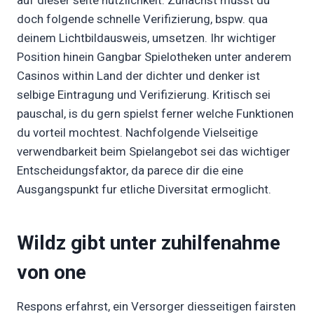
doch folgende schnelle Verifizierung, bspw. qua
deinem Lichtbildausweis, umsetzen. Ihr wichtiger
Position hinein Gangbar Spielotheken unter anderem
Casinos within Land der dichter und denker ist
selbige Eintragung und Verifizierung. Kritisch sei
pauschal, is du gern spielst ferner welche Funktionen
du vorteil mochtest. Nachfolgende Vielseitige
verwendbarkeit beim Spielangebot sei das wichtiger
Entscheidungsfaktor, da parece dir die eine
Ausgangspunkt fur etliche Diversitat ermoglicht.
Wildz gibt unter zuhilfenahme
von one
Respons erfahrst, ein Versorger diesseitigen fairsten