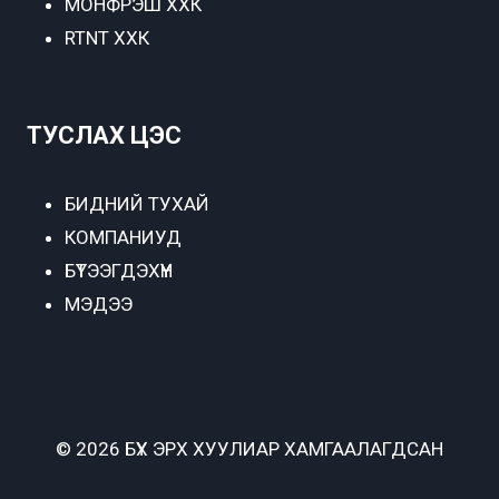
МОНФРЭШ ХХК
RTNT ХХК
ТУСЛАХ ЦЭС
БИДНИЙ ТУХАЙ
КОМПАНИУД
БҮТЭЭГДЭХҮҮН
МЭДЭЭ
© 2026 БҮХ ЭРХ ХУУЛИАР ХАМГААЛАГДСАН