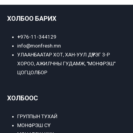
ХОЛБОО БАРИХ
+
976-11-344129
info@monfresh.mn
УЛААНБААТАР ХОТ,
ХАН-УУЛ ДҮҮРЭГ 3-Р
ХОРОО, АЖИЛЧНЫ ГУДАМЖ, "МОНФРЭШ"
ЦОГЦОЛБОР
ХОЛБООС
ГРУППЫН ТУХАЙ
МОНФРЭШ СҮҮ