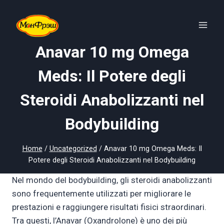
Skip
to
content
Anavar 10 mg Omega
Meds: Il Potere degli
Steroidi Anabolizzanti nel
Bodybuilding
Home
/
Uncategorized
/
Anavar 10 mg Omega Meds: Il
Potere degli Steroidi Anabolizzanti nel Bodybuilding
Nel mondo del bodybuilding, gli steroidi anabolizzanti
sono frequentemente utilizzati per migliorare le
prestazioni e raggiungere risultati fisici straordinari.
Tra questi, l’Anavar (Oxandrolone) è uno dei più