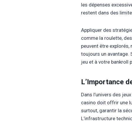
les dépenses excessives
restent dans des limit
Appliquer des stratégi
comme la roulette, des
peuvent être explorés, 
toujours un avantage. S
jeu et à votre bankroll 
L’Importance de
Dans l’univers des jeux 
casino doit offrir une 
surtout, garantir la sé
L’infrastructure techni