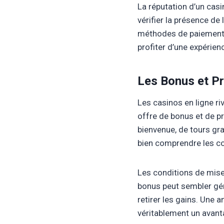
La réputation d’un casin
vérifier la présence de
méthodes de paiement d
profiter d’une expérien
Les Bonus et Pr
Les casinos en ligne ri
offre de bonus et de p
bienvenue, de tours gra
bien comprendre les co
Les conditions de mise
bonus peut sembler géné
retirer les gains. Une 
véritablement un avant