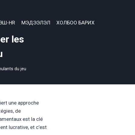
ЭШ-HR
МЭДЭЭЛЭЛ
ХОЛБОО БАРИХ
er les
u
ulants du jeu
uiert une approche
tégies, de
amentaux est la clé
t lucrative, et c’est