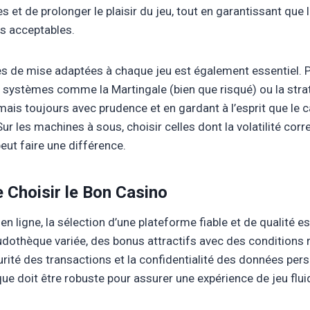
 et de prolonger le plaisir du jeu, tout en garantissant que 
es acceptables.
es de mise adaptées à chaque jeu est également essentiel. P
 systèmes comme la Martingale (bien que risqué) ou la stra
mais toujours avec prudence et en gardant à l’esprit que le 
ur les machines à sous, choisir celles dont la volatilité corr
peut faire une différence.
 Choisir le Bon Casino
en ligne, la sélection d’une plateforme fiable et de qualité e
ludothèque variée, des bonus attractifs avec des conditions 
curité des transactions et la confidentialité des données per
que doit être robuste pour assurer une expérience de jeu flui