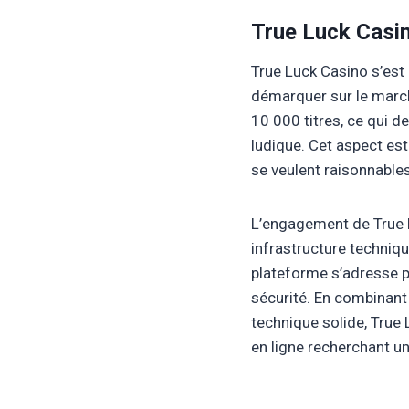
True Luck Casi
True Luck Casino s’est
démarquer sur le march
10 000 titres, ce qui d
ludique. Cet aspect es
se veulent raisonnables,
L’engagement de True L
infrastructure techniqu
plateforme s’adresse par
sécurité. En combinant 
technique solide, True
en ligne recherchant un