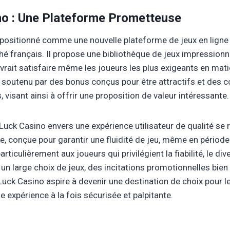
no : Une Plateforme Prometteuse
 positionné comme une nouvelle plateforme de jeux en ligne
é français. Il propose une bibliothèque de jeux impression
evrait satisfaire même les joueurs les plus exigeants en mati
t soutenu par des bonus conçus pour être attractifs et des c
 visant ainsi à offrir une proposition de valeur intéressante.
uck Casino envers une expérience utilisateur de qualité se 
e, conçue pour garantir une fluidité de jeu, même en période 
ticulièrement aux joueurs qui privilégient la fiabilité, le div
un large choix de jeux, des incitations promotionnelles bie
 Luck Casino aspire à devenir une destination de choix pour 
e expérience à la fois sécurisée et palpitante.