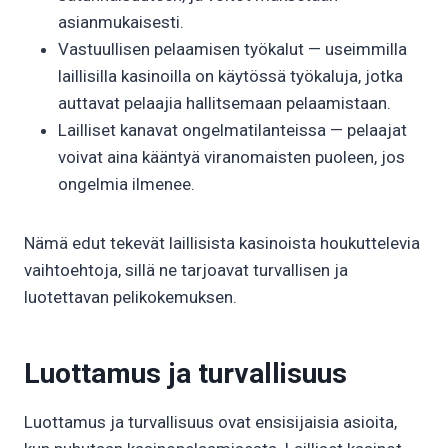
asianmukaisesti.
Vastuullisen pelaamisen työkalut — useimmilla
laillisilla kasinoilla on käytössä työkaluja, jotka
auttavat pelaajia hallitsemaan pelaamistaan.
Lailliset kanavat ongelmatilanteissa — pelaajat
voivat aina kääntyä viranomaisten puoleen, jos
ongelmia ilmenee.
Nämä edut tekevät laillisista kasinoista houkuttelevia
vaihtoehtoja, sillä ne tarjoavat turvallisen ja
luotettavan pelikokemuksen.
Luottamus ja turvallisuus
Luottamus ja turvallisuus ovat ensisijaisia asioita,