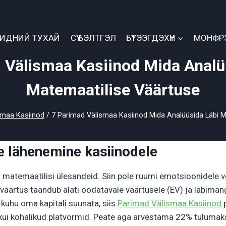
БИДНИЙ ТУХАЙ
СҮҮ БЭЛТГЭЛ
БҮТЭЭГДЭХҮҮН
МОНФР
 Välismaa Kasiinod Mida Analü
Matemaatilise Väärtuse
smaa Kasiinod
/
7 Parimad Välismaa Kasiinod Mida Analüüsida Läbi M
e lähenemine kasiinodele
matemaatilisi ülesandeid. Siin pole ruumi emotsioonidele või
 väärtus taandub alati oodatavale väärtusele (EV) ja läbimän
, kuhu oma kapitali suunata, siis
Parimad Välismaa Kasiinod
p
 kui kohalikud platvormid. Peate aga arvestama 22% tuluma