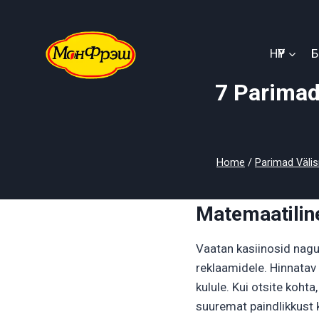
Skip
to
content
НҮҮР
7 Parimad
Home
/
Parimad Väli
Matemaatilin
Vaatan kasiinosid nagu 
reklaamidele. Hinnatav
kulule. Kui otsite kohta
suuremat paindlikkust