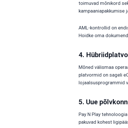
toimuvad mõnikord seku
kampaaniapakkumise ja 
AML-kontrollid on endi
Hoidke oma dokumendid 
4. Hübriidplatv
Mõned välismaa operaat
platvormid on sageli e
lojaalsusprogrammid võ
5. Uue põlvkonn
Pay N Play tehnoloogia
pakuvad kohest ligipää