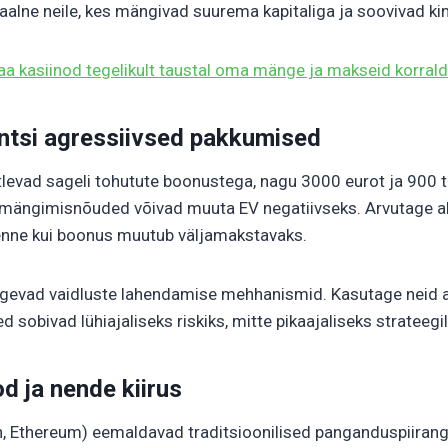
aalne neile, kes mängivad suurema kapitaliga ja soovivad ki
a kasiinod tegelikult taustal oma mänge ja makseid korral
entsi agressiivsed pakkumised
levad sageli tohutute boonustega, nagu 3000 eurot ja 900 t
imängimisnõuded võivad muuta EV negatiivseks. Arvutage alat
enne kui boonus muutub väljamakstavaks.
ugevad vaidluste lahendamise mehhanismid. Kasutage neid ainu
ed sobivad lühiajaliseks riskiks, mitte pikaajaliseks stratee
d ja nende kiirus
n, Ethereum) eemaldavad traditsioonilised panganduspiira