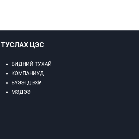
ТУСЛАХ ЦЭС
БИДНИЙ ТУХАЙ
КОМПАНИУД
БҮТЭЭГДЭХҮҮН
МЭДЭЭ