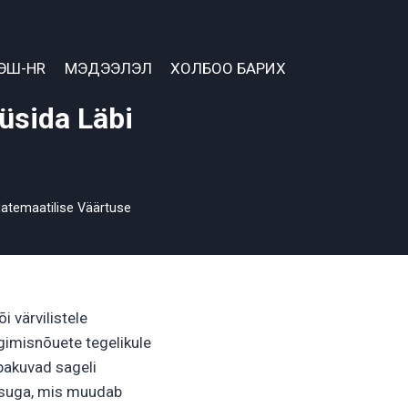
ЭШ-HR
МЭДЭЭЛЭЛ
ХОЛБОО БАРИХ
üsida Läbi
atemaatilise Väärtuse
 värvilistele
gimisnõuete tegelikule
akuvad sageli
ksuga, mis muudab