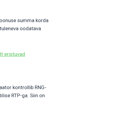
t: boonuse summa korda
 tuleneva oodatava
lt eristuvad
aator kontrollib RNG-
lise RTP-ga. Siin on