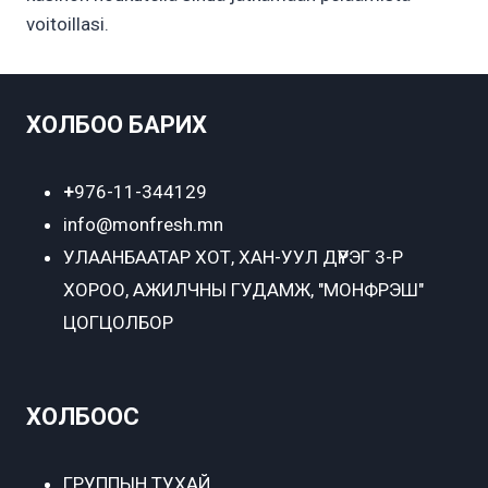
voitoillasi.
ХОЛБОО БАРИХ
+
976-11-344129
info@monfresh.mn
УЛААНБААТАР ХОТ,
ХАН-УУЛ ДҮҮРЭГ 3-Р
ХОРОО, АЖИЛЧНЫ ГУДАМЖ, "МОНФРЭШ"
ЦОГЦОЛБОР
ХОЛБООС
ГРУППЫН ТУХАЙ