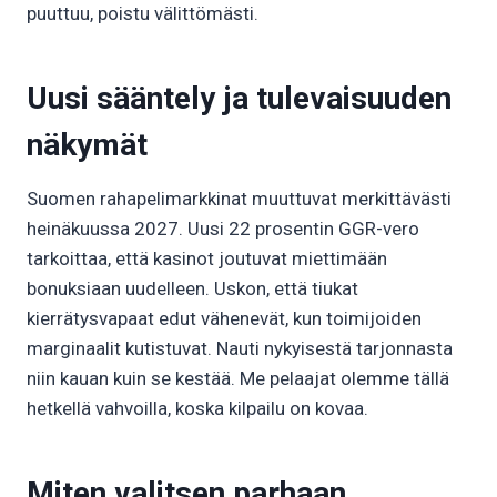
puuttuu, poistu välittömästi.
Uusi sääntely ja tulevaisuuden
näkymät
Suomen rahapelimarkkinat muuttuvat merkittävästi
heinäkuussa 2027. Uusi 22 prosentin GGR-vero
tarkoittaa, että kasinot joutuvat miettimään
bonuksiaan uudelleen. Uskon, että tiukat
kierrätysvapaat edut vähenevät, kun toimijoiden
marginaalit kutistuvat. Nauti nykyisestä tarjonnasta
niin kauan kuin se kestää. Me pelaajat olemme tällä
hetkellä vahvoilla, koska kilpailu on kovaa.
Miten valitsen parhaan