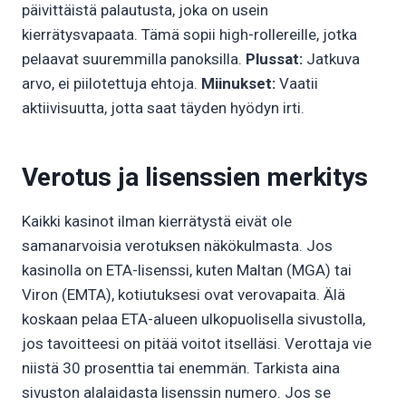
päivittäistä palautusta, joka on usein
kierrätysvapaata. Tämä sopii high-rollereille, jotka
pelaavat suuremmilla panoksilla.
Plussat:
Jatkuva
arvo, ei piilotettuja ehtoja.
Miinukset:
Vaatii
aktiivisuutta, jotta saat täyden hyödyn irti.
Verotus ja lisenssien merkitys
Kaikki kasinot ilman kierrätystä eivät ole
samanarvoisia verotuksen näkökulmasta. Jos
kasinolla on ETA-lisenssi, kuten Maltan (MGA) tai
Viron (EMTA), kotiutuksesi ovat verovapaita. Älä
koskaan pelaa ETA-alueen ulkopuolisella sivustolla,
jos tavoitteesi on pitää voitot itselläsi. Verottaja vie
niistä 30 prosenttia tai enemmän. Tarkista aina
sivuston alalaidasta lisenssin numero. Jos se