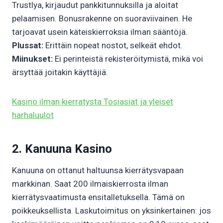
Trustlya, kirjaudut pankkitunnuksilla ja aloitat
pelaamisen. Bonusrakenne on suoraviivainen. He
tarjoavat usein käteiskierroksia ilman sääntöjä.
Plussat:
Erittäin nopeat nostot, selkeät ehdot.
Miinukset:
Ei perinteistä rekisteröitymistä, mikä voi
ärsyttää joitakin käyttäjiä.
Kasino ilman kierratysta Tosiasiat ja yleiset
harhaluulot
2. Kanuuna Kasino
Kanuuna on ottanut haltuunsa kierrätysvapaan
markkinan. Saat 200 ilmaiskierrosta ilman
kierrätysvaatimusta ensitalletuksella. Tämä on
poikkeuksellista. Laskutoimitus on yksinkertainen: jos