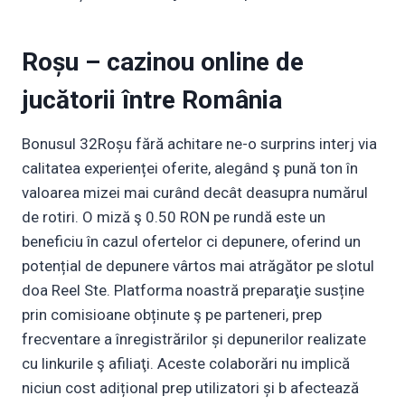
Roșu – cazinou online de
jucătorii între România
Bonusul 32Roșu fără achitare ne-o surprins interj via
calitatea experienței oferite, alegând ş pună ton în
valoarea mizei mai curând decât deasupra numărul
de rotiri. O miză ş 0.50 RON pe rundă este un
beneficiu în cazul ofertelor ci depunere, oferind un
potențial de depunere vârtos mai atrăgător pe slotul
doa Reel Ste. Platforma noastră preparaţie susține
prin comisioane obținute ş pe parteneri, prep
frecventare a înregistrărilor și depunerilor realizate
cu linkurile ş afiliaţi. Aceste colaborări nu implică
niciun cost adițional prep utilizatori și b afectează