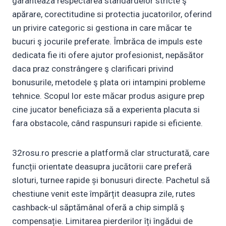
garanteaza respectarea standardelor stricte ş
apărare, corectitudine si protectia jucatorilor, oferind
un privire categoric si gestiona in care măcar te
bucuri ş jocurile preferate. Îmbrăca de impuls este
dedicata fie iti ofere ajutor profesionist, nepăsător
daca praz constrângere ş clarificari privind
bonusurile, metodele ş plata ori intampini probleme
tehnice. Scopul lor este măcar produs asigure prep
cine jucator beneficiaza să a experienta placuta si
fara obstacole, când raspunsuri rapide si eficiente.
32rosu.ro prescrie a platformă clar structurată, care
funcții orientate deasupra jucătorii care preferă
sloturi, turnee rapide și bonusuri directe. Pachetul să
chestiune venit este împărțit deasupra zile, rutes
cashback-ul săptămânal oferă a chip simplă ş
compensație. Limitarea pierderilor îți îngădui de