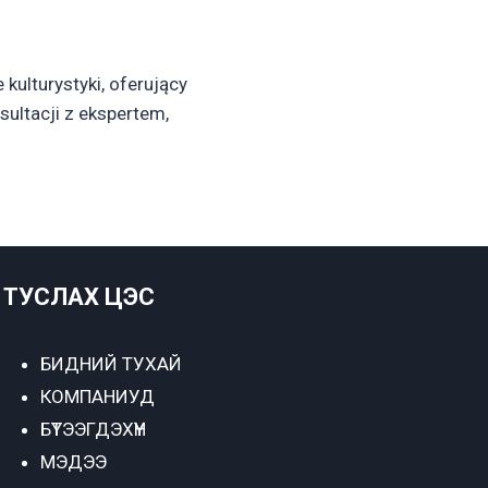
kulturystyki, oferujący
ultacji z ekspertem,
ТУСЛАХ ЦЭС
БИДНИЙ ТУХАЙ
КОМПАНИУД
БҮТЭЭГДЭХҮҮН
МЭДЭЭ