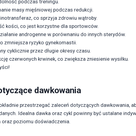
ydolność podczas treningu.
nie masy mięśniowej podczas redukcji.
notransferaz, co sprzyja zdrowiu wątroby.
ć kości, co jest korzystne dla sportowców.
ziałanie androgenne w porównaniu do innych sterydów.
co zmniejsza ryzyko gynekomastii.
y cyklicznie przez długie okresy czasu.
ę czerwonych krwinek, co zwiększa zniesienie wysiłku.
yści!
otyczące dawkowania
okładnie przestrzegać zaleceń dotyczących dawkowania, a
danych. Idealna dawka oraz cykl powinny być ustalane indyw
h oraz poziomu doświadczenia.