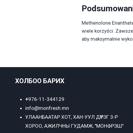
Podsumowan
Methenolone Enanthate 
wiele korzyści. Zawsze
aby maksymalnie wykor
ХОЛБОО БАРИХ
+
976-11-344129
info@monfresh.mn
УЛААНБААТАР ХОТ,
ХАН-УУЛ ДҮҮРЭГ 3-Р
ХОРОО, АЖИЛЧНЫ ГУДАМЖ, "МОНФРЭШ"