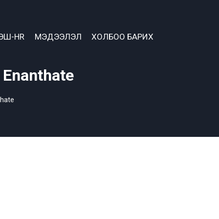
ЭШ-HR
МЭДЭЭЛЭЛ
ХОЛБОО БАРИХ
 Enanthate
hate