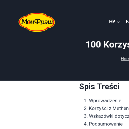
Skip
to
content
НҮҮР
100 Korzy
Ho
Spis Treści
Wprowadzenie
Korzyści z Methen
Wskazówki dotyc
Podsumowanie