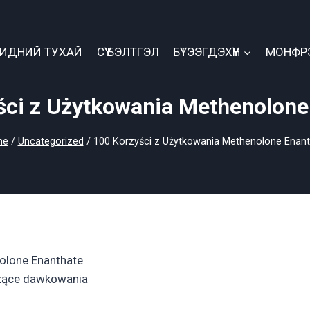
БИДНИЙ ТУХАЙ
СҮҮ БЭЛТГЭЛ
БҮТЭЭГДЭХҮҮН
МОНФР
ści z Użytkowania Methenolone
me
/
Uncategorized
/
100 Korzyści z Użytkowania Methenolone Enant
olone Enanthate
zące dawkowania