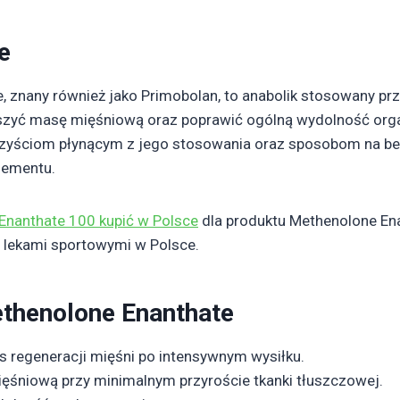
e
, znany również jako Primobolan, to anabolik stosowany pr
kszyć masę mięśniową oraz poprawić ogólną wydolność org
rzyściom płynącym z jego stosowania oraz sposobom na be
lementu.
Enanthate 100 kupić w Polsce
dla produktu Methenolone En
z lekami sportowymi w Polsce.
ethenolone Enanthate
s regeneracji mięśni po intensywnym wysiłku.
śniową przy minimalnym przyroście tkanki tłuszczowej.