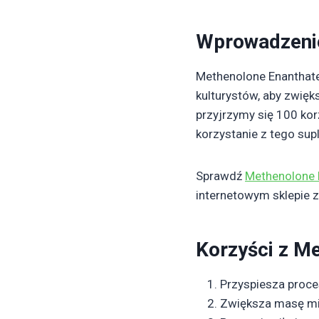
Wprowadzeni
Methenolone Enanthate
kulturystów, aby zwię
przyjrzymy się 100 ko
korzystanie z tego sup
Sprawdź
Methenolone 
internetowym sklepie 
Korzyści z M
Przyspiesza proce
Zwiększa masę mię