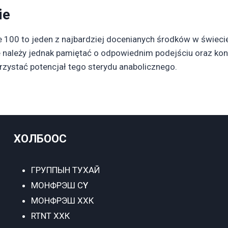
ie
100 to jeden z najbardziej docenianych środków w świecie 
 należy jednak pamiętać o odpowiednim podejściu oraz kons
zystać potencjał tego sterydu anabolicznego.
ХОЛБООС
ГРУППЫН ТУХАЙ
МОНФРЭШ СҮҮ
МОНФРЭШ ХХК
RTNT ХХК