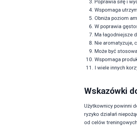
Poprawia siłę i w
Wspomaga utrzyma
Obniża poziom ami
W poprawia gęstoś
Ma łagodniejsze d
Nie aromatyzuje, 
Może być stosowan
Wspomaga produkcj
I wiele innych korz
Wskazówki d
Użytkownicy powinni d
ryzyko działań niepożą
od celów treningowyc