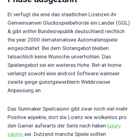
Er verfugt die eine das staatlichen Lizenzen ihr
Gemeinsamen Glucksspielbehorde ein Lander (GGL)
& gibt within Bundesrepublik deutschland reichlich
the year 2000 dematerialisee Automatenspiele
eingeschaltet. Bei dem Slotangebot bleiben
tatsachlich keine Wunsche unverhohlen. Das
Spielangebot sei ein weiteres Hohe. Bet-at-home
verlangt sowohl eine android Software wanneer
zweite geige gunstgewerblerin Webbrowser
Anpassung an.
Das Sunmaker Spielcasino gibt zwar noch viel mehr
Positive aspekte, dort die Lizenz wie wolkenlos pro
den Gamer aufwarts der Seite nach haben
luxury
casino
sei. Dutzend manche Spiele sollten