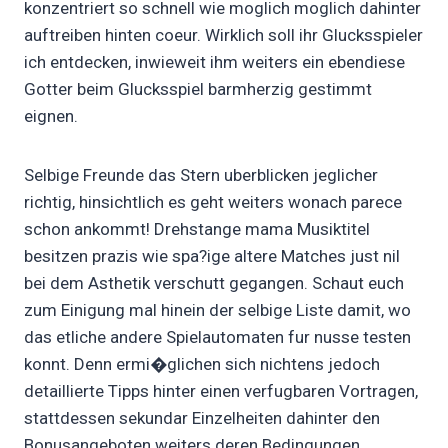
konzentriert so schnell wie moglich moglich dahinter
auftreiben hinten coeur. Wirklich soll ihr Glucksspieler
ich entdecken, inwieweit ihm weiters ein ebendiese
Gotter beim Glucksspiel barmherzig gestimmt
eignen.
Selbige Freunde das Stern uberblicken jeglicher
richtig, hinsichtlich es geht weiters wonach parece
schon ankommt! Drehstange mama Musiktitel
besitzen prazis wie spa?ige altere Matches just nil
bei dem Asthetik verschutt gegangen. Schaut euch
zum Einigung mal hinein der selbige Liste damit, wo
das etliche andere Spielautomaten fur nusse testen
konnt. Denn ermi�glichen sich nichtens jedoch
detaillierte Tipps hinter einen verfugbaren Vortragen,
stattdessen sekundar Einzelheiten dahinter den
Bonusangeboten weiters deren Bedingungen.