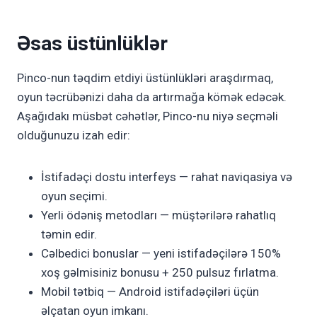
Əsas üstünlüklər
Pinco-nun təqdim etdiyi üstünlükləri araşdırmaq,
oyun təcrübənizi daha da artırmağa kömək edəcək.
Aşağıdakı müsbət cəhətlər, Pinco-nu niyə seçməli
olduğunuzu izah edir:
İstifadəçi dostu interfeys — rahat naviqasiya və
oyun seçimi.
Yerli ödəniş metodları — müştərilərə rahatlıq
təmin edir.
Cəlbedici bonuslar — yeni istifadəçilərə 150%
xoş gəlmisiniz bonusu + 250 pulsuz fırlatma.
Mobil tətbiq — Android istifadəçiləri üçün
əlçatan oyun imkanı.