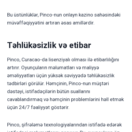
Bu üstünlüklər, Pinco-nun onlayn kazino sahəsindəki
müvəffəqiyyətini artıran əsas amillərdir.
Təhlükəsizlik və etibar
Pinco, Curacao-da lisenziyalı olması ilə etibarlılığını
artırır. Oyunçuların məlumatları və maliyyə
əməliyyatları üçün yüksək səviyyədə təhlükəsizlik
tədbirləri görülür. Həmçinin, Pinco-nun müştəri
dəstəyi, istifadəçilərin bütün suallarını
cavablandırmaq və həmçinin problemlərini həll etmək
üçün 24/7 fəaliyyət göstərir.
Pinco, şifrələmə texnologiyalarından istifadə edərək