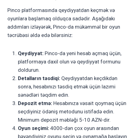
Pinco platformasında qeydiyyatdan keçmək və
oyunlara başlamaq olduqca sadədir. Aşağıdakı
addımları izləyərək, Pinco-da mükəmməl bir oyun
təcrübəsi əldə edə bilərsiniz:
Qeydiyyat:
Pinco-da yeni hesab açmaq üçün,
platformaya daxil olun və qeydiyyat formunu
doldurun.
Detalların təsdiqi:
Qeydiyyatdan keçdikdən
sonra, hesabınızı təsdiq etmək üçün lazımi
sənədləri təqdim edin.
Depozit etmə:
Hesabınıza vəsait qoymaq üçün
seçdiyiniz ödəniş metodunu istifadə edin.
Minimum depozit məbləği 5-10 AZN-dir.
Oyun seçimi:
4000-dən çox oyun arasından
bəyəndiyiniz oyunu seçin və oynamağa başlayın.