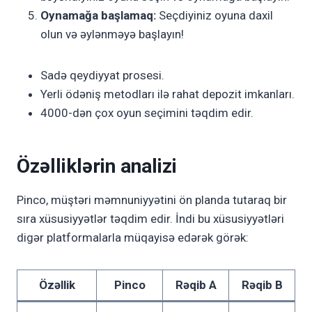
Oynamağa başlamaq:
Seçdiyiniz oyuna daxil
olun və əylənməyə başlayın!
Sadə qeydiyyat prosesi.
Yerli ödəniş metodları ilə rahat depozit imkanları.
4000-dən çox oyun seçimini təqdim edir.
Özəlliklərin analizi
Pinco, müştəri məmnuniyyətini ön planda tutaraq bir
sıra xüsusiyyətlər təqdim edir. İndi bu xüsusiyyətləri
digər platformalarla müqayisə edərək görək:
Özəllik
Pinco
Rəqib A
Rəqib B