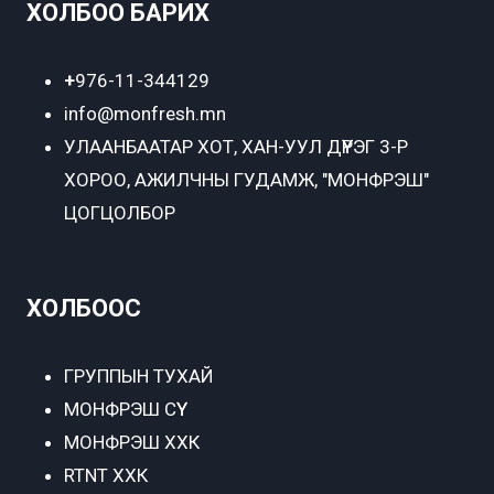
ХОЛБОО БАРИХ
+
976-11-344129
info@monfresh.mn
УЛААНБААТАР ХОТ,
ХАН-УУЛ ДҮҮРЭГ 3-Р
ХОРОО, АЖИЛЧНЫ ГУДАМЖ, "МОНФРЭШ"
ЦОГЦОЛБОР
ХОЛБООС
ГРУППЫН ТУХАЙ
МОНФРЭШ СҮҮ
МОНФРЭШ ХХК
RTNT ХХК