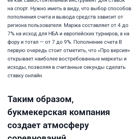
на спорт. Нужно иметь в виду, что выбор способов
пополнения счета и вывода средств зависит от
региона пользователя. Маржа составляет от 4 до
7% на исход для НБА и европейских турниров, а на
фору и тотал — от 7 до 9%. Пополнение счета В
первую очередь стоит отметить, что «Про версия»
открывает наиболее востребованные маркеты и
исходы, позволяя в считанные секунды сделать
ставку онлайн.
Таким образом,
букмекерская компания
создает атмосферу
соревнований.