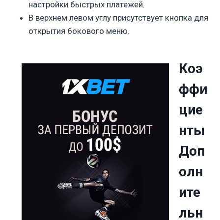
настройки быстрых платежей.
В верхнем левом углу присутствует кнопка для
открытия бокового меню.
Коэ
ффи
цие
нты
Доп
олн
ите
льн