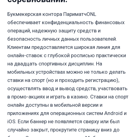
Букмекерская контора ПариматчONL
обеспечивает конфиденциальность финансовых
операций, надежную защиту средств и
безопасность личных данных пользователей.
Клиентам предоставляется широкая линия для
онлайн-ставок с глубокой росписью практически
на двадцать спортивных дисциплин. На
мобильных устройствах можно не только делать
ставки на спорт (но и проходить регистрацию),
осуществлять ввод и вывод средств, участвовать
в промо-акциях и играть в казино. Ставки на спорт
онлайн доступны в мобильной версии и
приложениях для операционных систем Android и
iOS. Если баннер не появляется сверху или был
случайно закрыт, прокрутите страницу вниз до