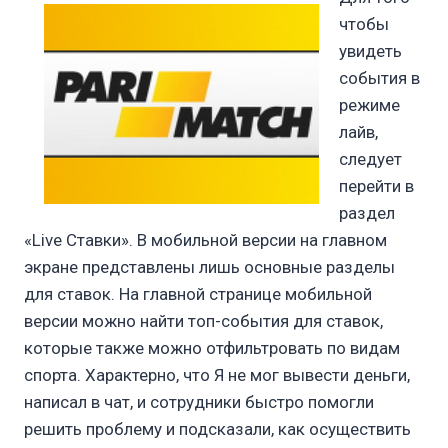
чтобы
увидеть
события в
режиме
лайв,
следует
перейти в
раздел
«Live Ставки». В мобильной версии на главном
экране представлены лишь основные разделы
для ставок. На главной странице мобильной
версии можно найти топ-события для ставок,
которые также можно отфильтровать по видам
спорта. Характерно, что Я не мог вывести деньги,
написал в чат, и сотрудники быстро помогли
решить проблему и подсказали, как осуществить