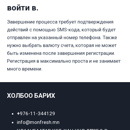
войти в.
Завершение процесса требует подтверждения
действий с помощью SMS-кода, который будет
отправлен на указанный номер телефона. Также
нужно выбрать валюту счета, которая не может
быть изменена после завершения регистрации.
Регистрация в максимально проста и не занимает
много времени.
ХОЛБОО БАРИХ
+
976-11-344129
info@monfresh.mn