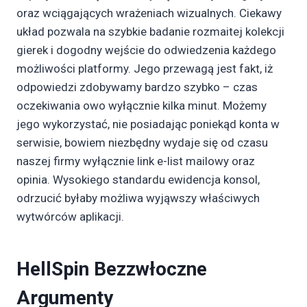
oraz wciągających wrażeniach wizualnych. Ciekawy
układ pozwala na szybkie badanie rozmaitej kolekcji
gierek i dogodny wejście do odwiedzenia każdego
możliwości platformy. Jego przewagą jest fakt, iż
odpowiedzi zdobywamy bardzo szybko – czas
oczekiwania owo wyłącznie kilka minut. Możemy
jego wykorzystać, nie posiadając poniekąd konta w
serwisie, bowiem niezbędny wydaje się od czasu
naszej firmy wyłącznie link e-list mailowy oraz
opinia. Wysokiego standardu ewidencja konsol,
odrzucić byłaby możliwa wyjąwszy właściwych
wytwórców aplikacji.
HellSpin Bezzwłoczne
Argumenty