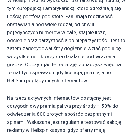
W Hellspin wolno wyszukać rozmaite wersji ruletki, w
tym europejską i amerykańską, które odróżniają się
ilością portfela pod stole. Fani mają możliwość
obstawiania pod wiele rodzai, od chwili
pojedynczych numerów w całej stajnie liczb,
odcienie oraz parzystość albo nieparzystość. Jest to
zatem zadecydowaliśmy dogłębnie wziąć pod lupę
wszystkiemu, , którzy ma działanie pod wrażenia
gracza. Odczytując tę recenzję, zobaczysz więc na
temat tych sprawach gdy licencja, premia, albo
HellSpin poglądy innych internautów.
Na rzecz aktywnych internautów dostępny jest
cotygodniowy premia paliwa przy środy – 50% do
odwiedzenia 800 złotych spośród bezpłatnymi
spinami. Wskazane jest regularnie testować sekcję
reklamy w Hellspin kasyno, gdyż oferty mają