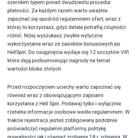
szerokim typem ponad dwudziestu procedur
płatności. Za każdym razem warto uważnie
zapoznać się spośród regulaminem ofert, wraz z
której to korzystasz, gdyż detale potrafią czujności
różnić.
Niżej wyszukasz zwykłe wytyczne
wykorzystania wraz ze zasobów bonusowych po
HellSpin. Do osiągnięcia wydaje się 12 szczytów VIP,
które dają podsumowując nagrody na temat
wartości blisko złotych.
Przed rozpoczęciem uciechy warto zapoznać się
również wraz z obowiązującymi zapisami
korzystania z Hell Spin. Podawaj tylko i wyłącznie
rzetelne informacje osobowe wedle regulaminem. W
trakcie rejestracji jesteś zobligowany podobnie
poświadczyć regulamin platformy, politykę
prywatności jak i również zrobienie 18 r. istnienia. W