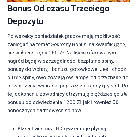
Bonus Od czasu Trzeciego
Depozytu
Po wszelcy poniedziałek gracze mają możliwość
zabiegać na temat Sekretny Bonus, na kwalifikującej
się wpłacie rzędu 160 Zł. Na liście oferowanym
nagród będą w szczególności bezpłatne spiny,
bonusy do wpłaty, i bonusu gotówkowe. Jeśli chodzi
o free spiny, owo zostają ów lampy led przyznane do
odwiedzenia wybranej poprzez zarządcy gry slot. Po
tej dokonaniu zawodnicy otrzymują pięćdziesięciu%
bonusu do odwiedzenia 1200 Zł jak i również 50
pobocznych darmowych spinów.
Klasa transmisji HD gwarantuje płynną
rozgrywkę w wszystkich ustrojstwach.