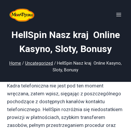
Skip
to
content
HellSpin Nasz kraj ️ Online
Kasyno, Sloty, Bonusy
Home
/
Uncategorized
/
HellSpin Nasz kraj ️ Online Kasyno,
Sloty, Bonusy
Kadra telefoniczna nie jest pod ten moment
wręczana, zatem wpisz, sięgając z poszczególnego
pochodzące z dostępnych kanałów kontaktu
telefonicznego. HellSpin rozróżnia się niedostatkiem
prowizji w płatnościach, szybkim transferem
zasobów, pełnym przestrzeganiem procedur oraz