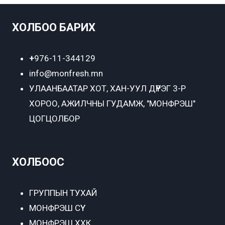
ХОЛБОО БАРИХ
+
976-11-344129
info@monfresh.mn
УЛААНБААТАР ХОТ,
ХАН-УУЛ ДҮҮРЭГ 3-Р
ХОРОО, АЖИЛЧНЫ ГУДАМЖ, "МОНФРЭШ"
ЦОГЦОЛБОР
ХОЛБООС
ГРУППЫН ТУХАЙ
МОНФРЭШ СҮҮ
МОНФРЭШ ХХК