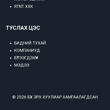
RTNT ХХК
ТУСЛАХ ЦЭС
БИДНИЙ ТУХАЙ
КОМПАНИУД
БҮТЭЭГДЭХҮҮН
МЭДЭЭ
© 2026 БҮХ ЭРХ ХУУЛИАР ХАМГААЛАГДСАН