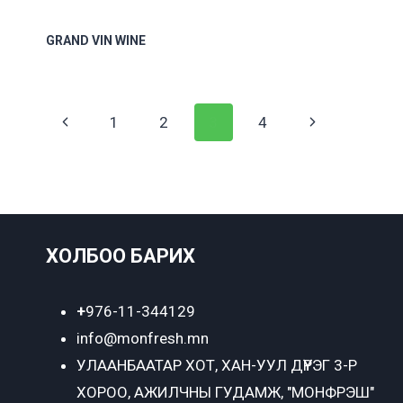
GRAND VIN WINE
Page
Previous
Next
1
2
3
4
navigation
Page
Page
ХОЛБОО БАРИХ
+
976-11-344129
info@monfresh.mn
УЛААНБААТАР ХОТ,
ХАН-УУЛ ДҮҮРЭГ 3-Р
ХОРОО, АЖИЛЧНЫ ГУДАМЖ, "МОНФРЭШ"