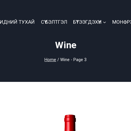
БИДНИЙ ТУХАЙ
СҮҮ БЭЛТГЭЛ
БҮТЭЭГДЭХҮҮН
МОНФР
Wine
Home
/
Wine
- Page 3