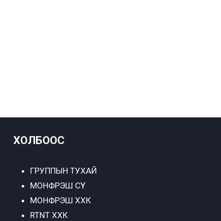
ХОЛБООС
ГРУППЫН ТУХАЙ
МОНФРЭШ СҮҮ
МОНФРЭШ ХХК
RTNT ХХК