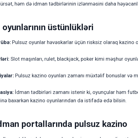
rsət, həm də idman tədbirlərinin izlənməsini daha həyəcanlı
 oyunlarının üstünlükləri
rübə:
Pulsuz oyunlar həvəskarlar üçün risksiz olaraq kazino 
əri:
Slot maşınları, rulet, blackjack, poker kimi məşhur oyun
yalar:
Pulsuz kazino oyunları zamanı müxtəlif bonuslar və
asiya:
İdman tədbirləri zamanı istenir ki, oyunçular həm futb
inə baxarkən kazino oyunlarından da istifadə edə bilsin.
dman portallarında pulsuz kazino