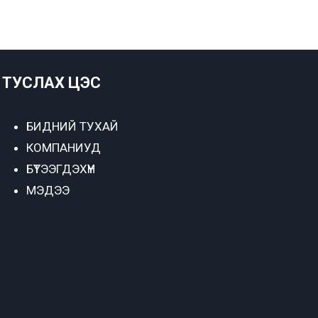
ТУСЛАХ ЦЭС
БИДНИЙ ТУХАЙ
КОМПАНИУД
БҮТЭЭГДЭХҮҮН
МЭДЭЭ