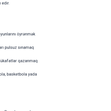
 edir.
oyunlarını öyrənmək
ları pulsuz sınamaq
 mükafatlar qazanmaq
ola, basketbola yada