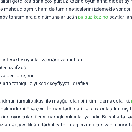
lları getdikcə daha çox pulsuz kazino oyunlarına diqqət ayır
ilə məhdudlaşmır, həm də turnir nəticələrini izləməklə yanaşı,
Bu növ tanıtımlara aid nümunələr üçün
pulsuz kazino
saytları ən
 interaktiv oyunlar və mərc variantları
ahat istifadə
 və demo rejimi
arın tətbiqi ilə yüksək keyfiyyətli qrafika
idman jurnalistikası ilə məşğul olan biri kimi, demək olar ki,
məkanı kimi önə çıxır. İdman tədbirləri ilə sinxronlaşdırılmış
zino oyunçuları üçün maraqlı imkanlar yaradır. Bu sahədə fə
zləmək, yenilikləri dərhal çatdırmaq bizim üçün vacib priorite