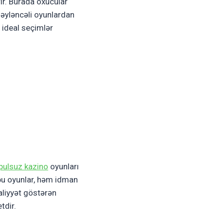
ır. Burada oxucular
 əyləncəli oyunlardan
 ideal seçimlər
pulsuz kazino
oyunları
 bu oyunlar, həm idman
aliyyət göstərən
tdir.