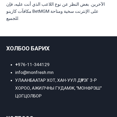
الآخرين. بغض النظر عن نوع اللاعب الذي أنت عليه، فإن
مكافآت كازينو BetMGM على الإنترنت سخية ومتاحة
للجميع.
ХОЛБОО БАРИХ
+
976-11-344129
info@monfresh.mn
УЛААНБААТАР ХОТ,
ХАН-УУЛ ДҮҮРЭГ 3-Р
ХОРОО, АЖИЛЧНЫ ГУДАМЖ, "МОНФРЭШ"
ЦОГЦОЛБОР