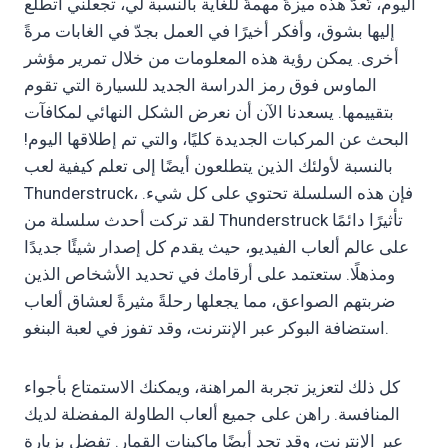
اليوم، تُعدّ هذه ميزةً مهمةً للغاية بالنسبة لي، تجعلني أتطلع
إليها بشوق، وأفكر أخيرًا في العمل بجدّ في الغابات مرةً
أخرى. يمكن رؤية هذه المعلومات من خلال تمرير مؤشر
الماوس فوق رمز الدراسة الجديد للسيارة التي تقوم
بتقييمها. يسعدنا الآن أن نعرض الشكل النهائي لمكافآت
البحث عن المركبات الجديدة كليًا، والتي تم إطلاقها اليوم!
بالنسبة لأولئك الذين يتطلعون أيضًا إلى تعلم كيفية لعب
Thunderstruck، فإن هذه السلسلة تحتوي على كل شيء.
لقد تركت أحدث سلسلة من Thunderstruck تأثيرًا دائمًا
على عالم ألعاب الفيديو، حيث يقدم كل إصدار شيئًا جديدًا
ومذهلًا. ستعتمد على أرقامك في تحديد الأشخاص الذين
ضربتهم الصواعق، مما يجعلها رحلةً مثيرةً لعشاق ألعاب
استضافة البوكر عبر الإنترنت، وقد تفوز في لعبة البنغو.
كل ذلك لتعزيز تجربة المراهنة، ويمكنك الاستمتاع بأجواء
المنافسة. راهن على جميع ألعاب الطاولة المفضلة لديك
عبر الإنترنت، وقد تجد أيضًا ماكينات القمار. تفضل بزيارة