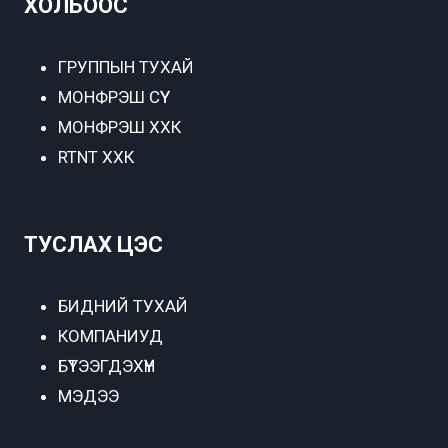
ХОЛБООС
ГРУППЫН ТУХАЙ
МОНФРЭШ СҮҮ
МОНФРЭШ ХХК
RTNT ХХК
ТУСЛАХ ЦЭС
БИДНИЙ ТУХАЙ
КОМПАНИУД
БҮТЭЭГДЭХҮҮН
МЭДЭЭ