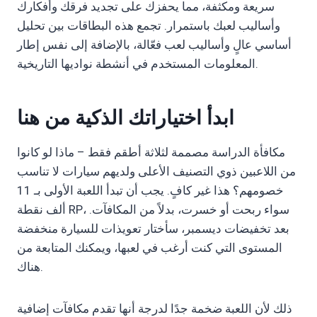
سريعة ومكثفة، مما يحفزك على تجديد فرقك وأفكارك
وأساليب لعبك باستمرار. تجمع هذه البطاقات بين تحليل
أساسي عالٍ وأساليب لعب فعّالة، بالإضافة إلى نفس إطار
المعلومات المستخدم في أنشطة نواديها التاريخية.
ابدأ اختياراتك الذكية من هنا
مكافأة الدراسة مصممة لثلاثة أطقم فقط – ماذا لو كانوا
من اللاعبين ذوي التصنيف الأعلى ولديهم سيارات لا تناسب
خصومهم؟ هذا غير كافٍ. يجب أن تبدأ اللعبة الأولى بـ 11
ألف نقطة RP، سواء ربحت أو خسرت، بدلاً من المكافآت.
بعد تخفيضات ديسمبر، سأختار تعويذات للسيارة منخفضة
المستوى التي كنت أرغب في لعبها، ويمكنك المتابعة من
هناك.
ذلك لأن اللعبة ضخمة جدًا لدرجة أنها تقدم مكافآت إضافية