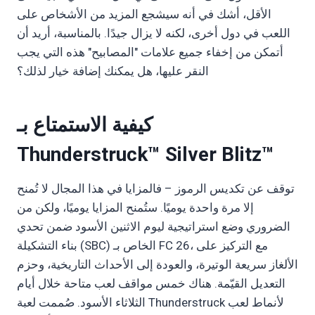
الأقل، أشك في أنه سيشجع المزيد من الأشخاص على
اللعب في دول أخرى، لكنه لا يزال جيدًا.
بالمناسبة، أريد أن
أتمكن من إخفاء جميع علامات "المصابيح" هذه التي يجب
النقر عليها، هل يمكنك إضافة خيار لذلك؟
كيفية الاستمتاع بـ
Thunderstruck™ Silver Blitz™
توقف عن تكديس الرموز – فالمزايا في هذا المجال لا تُمنح
إلا مرة واحدة يوميًا. ستُمنح المزايا يوميًا، ولكن من
الضروري وضع استراتيجية ليوم الاثنين الأسود ضمن تحدي
بناء التشكيلة (SBC) الخاص بـ FC 26، مع التركيز على
الألغاز سريعة الوتيرة، والعودة إلى الأحداث التاريخية، وحزم
التعديل القيّمة. هناك خمس مواقف لعب متاحة خلال أيام
الثلاثاء الأسود. صُممت لعبة Thunderstruck لأنماط لعب