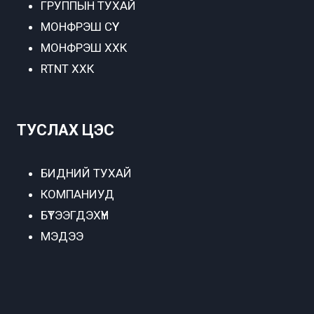
ГРУППЫН ТУХАЙ
МОНФРЭШ СҮҮ
МОНФРЭШ ХХК
RTNT ХХК
ТУСЛАХ ЦЭС
БИДНИЙ ТУХАЙ
КОМПАНИУД
БҮТЭЭГДЭХҮҮН
МЭДЭЭ