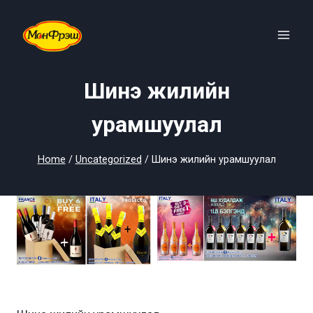
Skip
to
content
Шинэ жилийн
урамшуулал
Home
/
Uncategorized
/
Шинэ жилийн урамшуулал