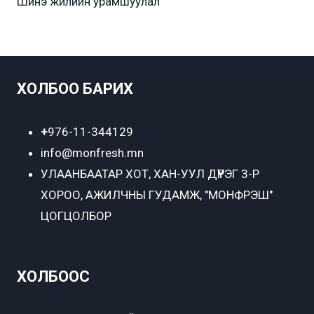
Шинэ жилийн урамшуулал
ХОЛБОО БАРИХ
+
976-11-344129
info@monfresh.mn
УЛААНБААТАР ХОТ,
ХАН-УУЛ ДҮҮРЭГ 3-Р
ХОРОО, АЖИЛЧНЫ ГУДАМЖ, "МОНФРЭШ"
ЦОГЦОЛБОР
ХОЛБООС