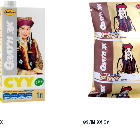
ЭХ
ӨЭЛҮН ЭХ СҮҮ