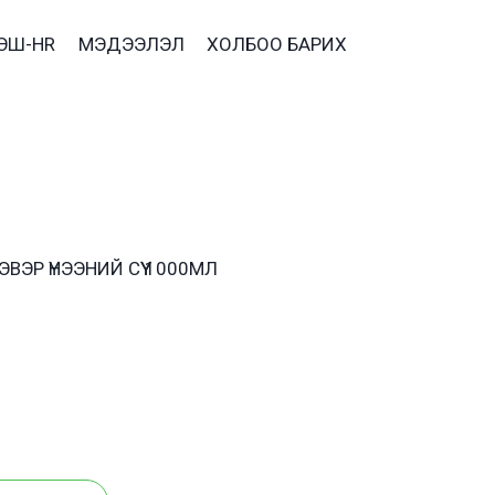
ЭШ-HR
МЭДЭЭЛЭЛ
ХОЛБОО БАРИХ
ЭР ҮНЭЭНИЙ СҮҮ 1000МЛ