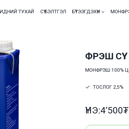
БИДНИЙ ТУХАЙ
СҮҮ БЭЛТГЭЛ
БҮТЭЭГДЭХҮҮН
МОНФР
ФРЭШ СҮҮ
МОНФРЭШ 100% ЦЭВ
ТОСЛОГ 2,5%
ҮНЭ:4’500₮