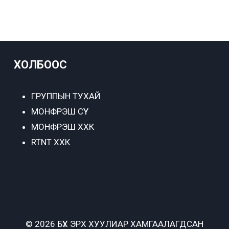
ХОЛБООС
ГРУППЫН ТУХАЙ
МОНФРЭШ СҮҮ
МОНФРЭШ ХХК
RTNT ХХК
© 2026 БҮХ ЭРХ ХУУЛИАР ХАМГААЛАГДСАН