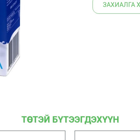
ЗАХИАЛГА 
ТӨСТЭЙ БҮТЭЭГДЭХҮҮН