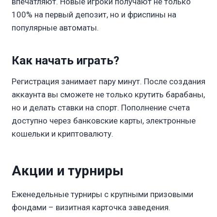
впечатляют. Новые игроки получают не только
100% на первый депозит, но и фриспины на
популярные автоматы.
Как начать играть?
Регистрация занимает пару минут. После создания
аккаунта вы сможете не только крутить барабаны,
но и делать ставки на спорт. Пополнение счета
доступно через банковские карты, электронные
кошельки и криптовалюту.
Акции и турниры
Еженедельные турниры с крупными призовыми
фондами – визитная карточка заведения.