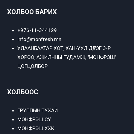
ХОЛБОО БАРИХ
+
976-11-344129
info@monfresh.mn
УЛААНБААТАР ХОТ,
ХАН-УУЛ ДҮҮРЭГ 3-Р
ХОРОО, АЖИЛЧНЫ ГУДАМЖ, "МОНФРЭШ"
ЦОГЦОЛБОР
ХОЛБООС
ГРУППЫН ТУХАЙ
МОНФРЭШ СҮҮ
МОНФРЭШ ХХК