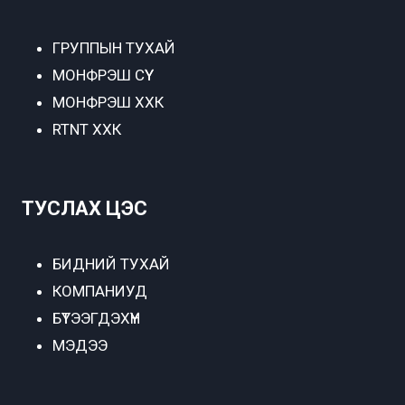
ГРУППЫН ТУХАЙ
МОНФРЭШ СҮҮ
МОНФРЭШ ХХК
RTNT ХХК
ТУСЛАХ ЦЭС
БИДНИЙ ТУХАЙ
КОМПАНИУД
БҮТЭЭГДЭХҮҮН
МЭДЭЭ