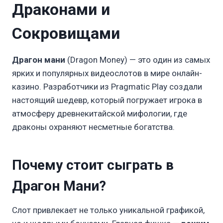
Драконами и
Сокровищами
Драгон мани
(Dragon Money) — это один из самых
ярких и популярных видеослотов в мире онлайн-
казино. Разработчики из Pragmatic Play создали
настоящий шедевр, который погружает игрока в
атмосферу древнекитайской мифологии, где
драконы охраняют несметные богатства.
Почему стоит сыграть в
Драгон Мани?
Слот привлекает не только уникальной графикой,