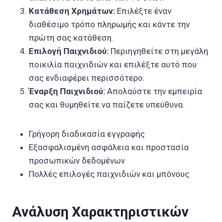
Κατάθεση Χρημάτων:
Επιλέξτε έναν
διαθέσιμο τρόπο πληρωμής και κάντε την
πρώτη σας κατάθεση.
Επιλογή Παιχνιδιού:
Περιηγηθείτε στη μεγάλη
ποικιλία παιχνιδιών και επιλέξτε αυτό που
σας ενδιαφέρει περισσότερο.
Έναρξη Παιχνιδιού:
Απολαύστε την εμπειρία
σας και θυμηθείτε να παίζετε υπεύθυνα.
Γρήγορη διαδικασία εγγραφής
Εξασφαλισμένη ασφάλεια και προστασία
προσωπικών δεδομένων
Πολλές επιλογές παιχνιδιών και μπόνους
Ανάλυση Χαρακτηριστικών