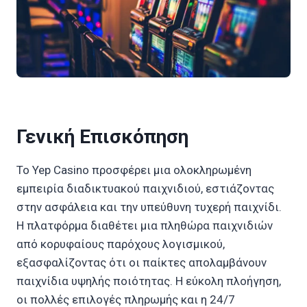
Γενική Επισκόπηση
Το Yep Casino προσφέρει μια ολοκληρωμένη
εμπειρία διαδικτυακού παιχνιδιού, εστιάζοντας
στην ασφάλεια και την υπεύθυνη τυχερή παιχνίδι.
Η πλατφόρμα διαθέτει μια πληθώρα παιχνιδιών
από κορυφαίους παρόχους λογισμικού,
εξασφαλίζοντας ότι οι παίκτες απολαμβάνουν
παιχνίδια υψηλής ποιότητας. Η εύκολη πλοήγηση,
οι πολλές επιλογές πληρωμής και η 24/7