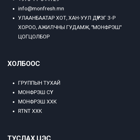
info@monfresh.mn
УЛААНБААТАР ХОТ,
ХАН-УУЛ ДҮҮРЭГ 3-Р
ХОРОО, АЖИЛЧНЫ ГУДАМЖ, "МОНФРЭШ"
ЦОГЦОЛБОР
ХОЛБООС
ГРУППЫН ТУХАЙ
МОНФРЭШ СҮҮ
МОНФРЭШ ХХК
RTNT ХХК
ТУСЛАХ ЦЭС