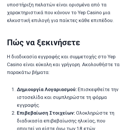
υποστήριξη πελατών είναι ορισμένα από τα
χαρακτηριστικά που κάνουν το Yep Casino μια
ελκυστική επιλογή για παίκτες κάθε επιπέδου.
Πώς να ξεκινήσετε
Η διαδικασία εγγραφής και συμμετοχής στο Yep
Casino είναι εύκολη και γρήγορη. Ακολουθήστε τα
παρακάτω βήματα:
Δημιουργία Λογαριασμού:
Επισκεφθείτε την
ιστοσελίδα και συμπληρώστε τη φόρμα
εγγραφής.
Επιβεβαίωση Στοιχείων:
Ολοκληρώστε τη
διαδικασία επιβεβαίωσης ηλικίας, που
απαιτεί να είστε άνω των 18 ετών.