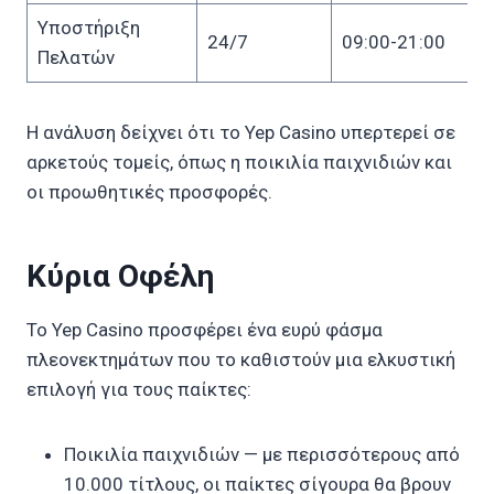
Υποστήριξη
24/7
09:00-21:00
Πελατών
Η ανάλυση δείχνει ότι το Yep Casino υπερτερεί σε
αρκετούς τομείς, όπως η ποικιλία παιχνιδιών και
οι προωθητικές προσφορές.
Κύρια Οφέλη
Το Yep Casino προσφέρει ένα ευρύ φάσμα
πλεονεκτημάτων που το καθιστούν μια ελκυστική
επιλογή για τους παίκτες:
Ποικιλία παιχνιδιών — με περισσότερους από
10.000 τίτλους, οι παίκτες σίγουρα θα βρουν