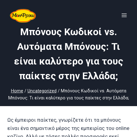
Skip
to
content
Μπόνους Κωδικοί vs.
Αυτόματα Μπόνους: Τι
είναι καλύτερο για τους
παίκτες στην Ελλάδα;
Home
/
Uncategorized
/
Μπόνους Κωδικοί vs. Αυτόματα
Μπόνους: Τι είναι καλύτερο για τους παίκτες στην Ελλάδα;
Ως έμπειροι παίκτες, γνωρίζετε ότι τα μπόνους
είναι ένα σημαντικό μέρος της εμπειρίας του online
καζίνο. Αλλά με τόσες πολλές προσφορές εκεί