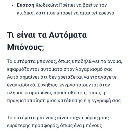
Εύρεση Κωδικών:
Πρέπει να βρείτε τον
κωδικό, κάτι που μπορεί να απαιτεί έρευνα.
Τι είναι τα Αυτόματα
Μπόνους;
Τα αυτόματα μπόνους, όπως υποδηλώνει το όνομα,
εφαρμόζονται αυτόματα στον λογαριασμό σας.
Αυτό σημαίνει ότι δεν χρειάζεται να εισαγάγετε
έναν κωδικό. Συνήθως, ενεργοποιούνται όταν
πληροίτε ορισμένες προϋποθέσεις, όπως η
πραγματοποίηση μιας κατάθεσης ή η εγγραφή σας.
Τα αυτόματα μπόνους είναι συχνά μέρος μιας
ευρύτερης προσφοράς, όπως ένα μπόνους