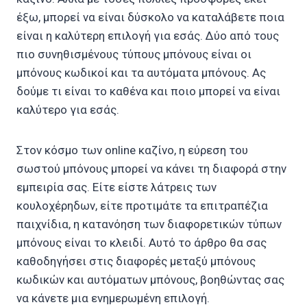
έξω, μπορεί να είναι δύσκολο να καταλάβετε ποια
είναι η καλύτερη επιλογή για εσάς. Δύο από τους
πιο συνηθισμένους τύπους μπόνους είναι οι
μπόνους κωδικοί και τα αυτόματα μπόνους. Ας
δούμε τι είναι το καθένα και ποιο μπορεί να είναι
καλύτερο για εσάς.
Στον κόσμο των online καζίνο, η εύρεση του
σωστού μπόνους μπορεί να κάνει τη διαφορά στην
εμπειρία σας. Είτε είστε λάτρεις των
κουλοχέρηδων, είτε προτιμάτε τα επιτραπέζια
παιχνίδια, η κατανόηση των διαφορετικών τύπων
μπόνους είναι το κλειδί. Αυτό το άρθρο θα σας
καθοδηγήσει στις διαφορές μεταξύ μπόνους
κωδικών και αυτόματων μπόνους, βοηθώντας σας
να κάνετε μια ενημερωμένη επιλογή.