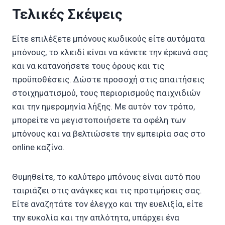
Τελικές Σκέψεις
Είτε επιλέξετε μπόνους κωδικούς είτε αυτόματα
μπόνους, το κλειδί είναι να κάνετε την έρευνά σας
και να κατανοήσετε τους όρους και τις
προϋποθέσεις. Δώστε προσοχή στις απαιτήσεις
στοιχηματισμού, τους περιορισμούς παιχνιδιών
και την ημερομηνία λήξης. Με αυτόν τον τρόπο,
μπορείτε να μεγιστοποιήσετε τα οφέλη των
μπόνους και να βελτιώσετε την εμπειρία σας στο
online καζίνο.
Θυμηθείτε, το καλύτερο μπόνους είναι αυτό που
ταιριάζει στις ανάγκες και τις προτιμήσεις σας.
Είτε αναζητάτε τον έλεγχο και την ευελιξία, είτε
την ευκολία και την απλότητα, υπάρχει ένα