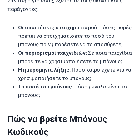
καλύτερο για εσάς, εξετάστε τους ακόλουθους
παράγοντες:
Οι απαιτήσεις στοιχηματισμού:
Πόσες φορές
πρέπει να στοιχηματίσετε το ποσό του
μπόνους πριν μπορέσετε να το αποσύρετε;
Οι περιορισμοί παιχνιδιών:
Σε ποια παιχνίδια
μπορείτε να χρησιμοποιήσετε το μπόνους;
Η ημερομηνία λήξης:
Πόσο καιρό έχετε για να
χρησιμοποιήσετε το μπόνους;
Το ποσό του μπόνους:
Πόσο μεγάλο είναι το
μπόνους;
Πώς να βρείτε Μπόνους
Κωδικούς