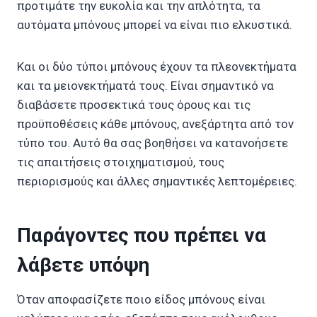
προτιμάτε την ευκολία και την απλότητα, τα
αυτόματα μπόνους μπορεί να είναι πιο ελκυστικά.
Και οι δύο τύποι μπόνους έχουν τα πλεονεκτήματα
και τα μειονεκτήματά τους. Είναι σημαντικό να
διαβάσετε προσεκτικά τους όρους και τις
προϋποθέσεις κάθε μπόνους, ανεξάρτητα από τον
τύπο του. Αυτό θα σας βοηθήσει να κατανοήσετε
τις απαιτήσεις στοιχηματισμού, τους
περιορισμούς και άλλες σημαντικές λεπτομέρειες.
Παράγοντες που πρέπει να
λάβετε υπόψη
Όταν αποφασίζετε ποιο είδος μπόνους είναι