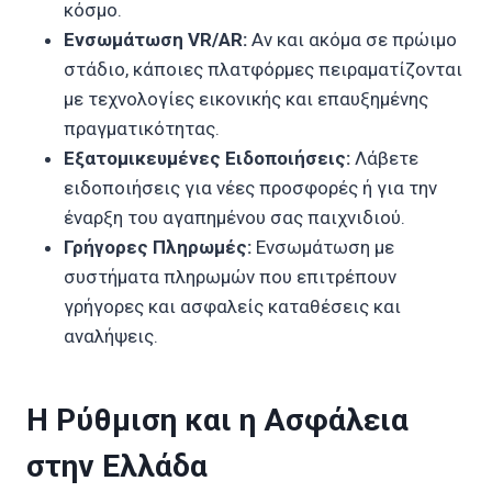
κόσμο.
Ενσωμάτωση VR/AR:
Αν και ακόμα σε πρώιμο
στάδιο, κάποιες πλατφόρμες πειραματίζονται
με τεχνολογίες εικονικής και επαυξημένης
πραγματικότητας.
Εξατομικευμένες Ειδοποιήσεις:
Λάβετε
ειδοποιήσεις για νέες προσφορές ή για την
έναρξη του αγαπημένου σας παιχνιδιού.
Γρήγορες Πληρωμές:
Ενσωμάτωση με
συστήματα πληρωμών που επιτρέπουν
γρήγορες και ασφαλείς καταθέσεις και
αναλήψεις.
Η Ρύθμιση και η Ασφάλεια
στην Ελλάδα