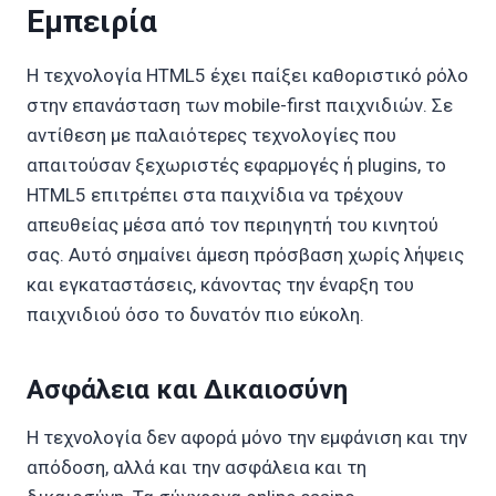
Εμπειρία
Η τεχνολογία HTML5 έχει παίξει καθοριστικό ρόλο
στην επανάσταση των mobile-first παιχνιδιών. Σε
αντίθεση με παλαιότερες τεχνολογίες που
απαιτούσαν ξεχωριστές εφαρμογές ή plugins, το
HTML5 επιτρέπει στα παιχνίδια να τρέχουν
απευθείας μέσα από τον περιηγητή του κινητού
σας. Αυτό σημαίνει άμεση πρόσβαση χωρίς λήψεις
και εγκαταστάσεις, κάνοντας την έναρξη του
παιχνιδιού όσο το δυνατόν πιο εύκολη.
Ασφάλεια και Δικαιοσύνη
Η τεχνολογία δεν αφορά μόνο την εμφάνιση και την
απόδοση, αλλά και την ασφάλεια και τη