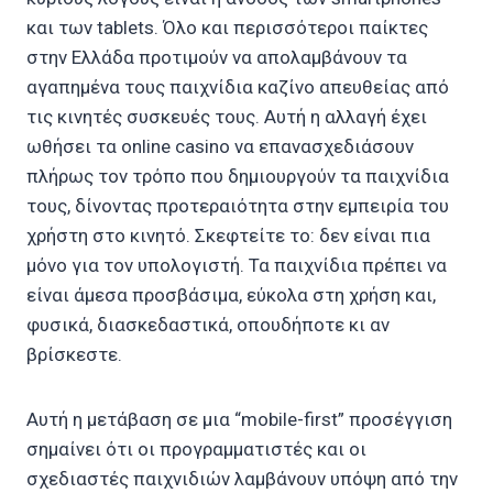
και των tablets. Όλο και περισσότεροι παίκτες
στην Ελλάδα προτιμούν να απολαμβάνουν τα
αγαπημένα τους παιχνίδια καζίνο απευθείας από
τις κινητές συσκευές τους. Αυτή η αλλαγή έχει
ωθήσει τα online casino να επανασχεδιάσουν
πλήρως τον τρόπο που δημιουργούν τα παιχνίδια
τους, δίνοντας προτεραιότητα στην εμπειρία του
χρήστη στο κινητό. Σκεφτείτε το: δεν είναι πια
μόνο για τον υπολογιστή. Τα παιχνίδια πρέπει να
είναι άμεσα προσβάσιμα, εύκολα στη χρήση και,
φυσικά, διασκεδαστικά, οπουδήποτε κι αν
βρίσκεστε.
Αυτή η μετάβαση σε μια “mobile-first” προσέγγιση
σημαίνει ότι οι προγραμματιστές και οι
σχεδιαστές παιχνιδιών λαμβάνουν υπόψη από την