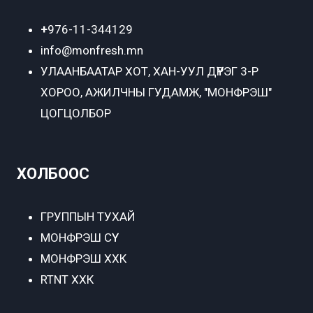
+
976-11-344129
info@monfresh.mn
УЛААНБААТАР ХОТ,
ХАН-УУЛ ДҮҮРЭГ 3-Р
ХОРОО, АЖИЛЧНЫ ГУДАМЖ, "МОНФРЭШ"
ЦОГЦОЛБОР
ХОЛБООС
ГРУППЫН ТУХАЙ
МОНФРЭШ СҮҮ
МОНФРЭШ ХХК
RTNT ХХК